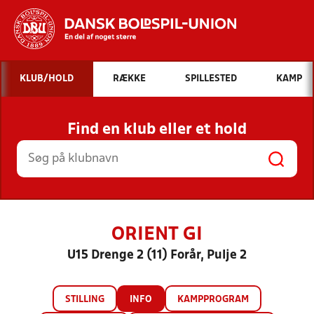
Hvad vil du søge efter?
KLUB/HOLD
RÆKKE
SPILLESTED
KAMP
INDHOLD OG NYHEDER
Find en klub eller et hold
STILLINGER, RESULTATER, KLUBBER OG
HOLD
ORIENT GI
U15 Drenge 2 (11) Forår, Pulje 2
STILLING
INFO
KAMPPROGRAM