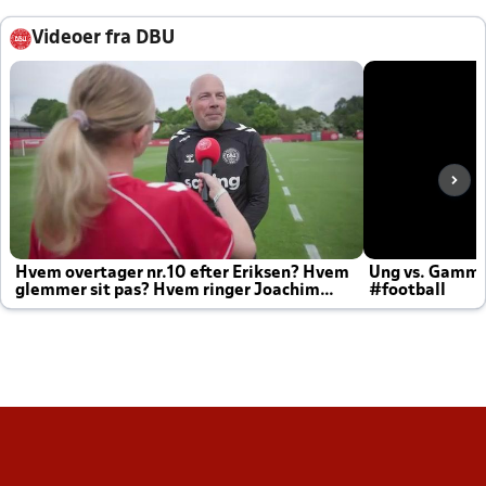
Videoer fra DBU
Hvem overtager nr.10 efter Eriksen? Hvem
Ung vs. Gamm
glemmer sit pas? Hvem ringer Joachim
#football
altid til efter kampe?