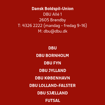
Dansk Boldspil-Union
DBU Allé 1
2605 Brøndby
T: 4326 2222 (mandag - fredag 9-16)
M:
dbu@dbu.dk
DBU
DBU BORNHOLM
DBU FYN
DBU JYLLAND
DBU KØBENHAVN
DBU LOLLAND-FALSTER
DBU SJÆLLAND
FUTSAL