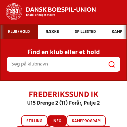
Hvad vil du søge efter?
KLUB/HOLD
RÆKKE
SPILLESTED
KAMP
INDHOLD OG NYHEDER
Find en klub eller et hold
STILLINGER, RESULTATER, KLUBBER OG
HOLD
FREDERIKSSUND IK
U15 Drenge 2 (11) Forår, Pulje 2
STILLING
INFO
KAMPPROGRAM