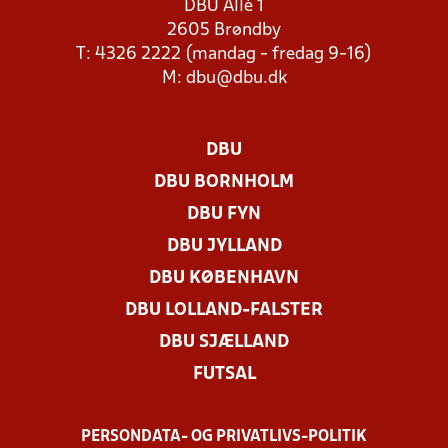
DBU Allé 1
2605 Brøndby
T: 4326 2222 (mandag - fredag 9-16)
M:
dbu@dbu.dk
DBU
DBU BORNHOLM
DBU FYN
DBU JYLLAND
DBU KØBENHAVN
DBU LOLLAND-FALSTER
DBU SJÆLLAND
FUTSAL
PERSONDATA- OG PRIVATLIVS-POLITIK