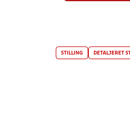
STILLING
DETALJERET S