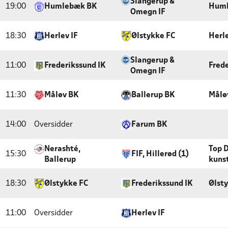
Slangerup &
19:00
Humlebæk BK
Huml
Omegn IF
18:30
Herlev IF
Ølstykke FC
Herle
Slangerup &
11:00
Frederikssund IK
Fred
Omegn IF
11:30
Måløv BK
Ballerup BK
Målø
14:00
Oversidder
Farum BK
Nerashté,
Top 
15:30
FIF, Hillerød (1)
Ballerup
kuns
18:30
Ølstykke FC
Frederikssund IK
Ølst
11:00
Oversidder
Herlev IF