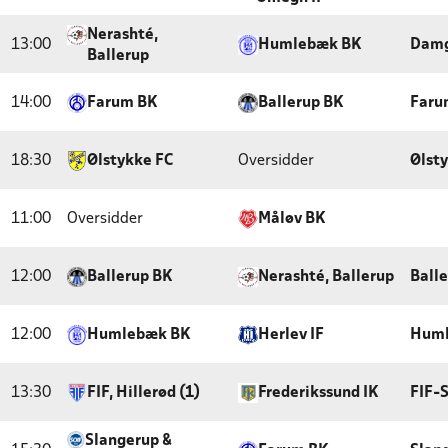
Nerashté,
13:00
Humlebæk BK
Damg
Ballerup
14:00
Farum BK
Ballerup BK
Faru
18:30
Ølstykke FC
Oversidder
Ølst
11:00
Oversidder
Måløv BK
12:00
Ballerup BK
Nerashté, Ballerup
Balle
12:00
Humlebæk BK
Herlev IF
Huml
13:30
FIF, Hillerød (1)
Frederikssund IK
FIF-
Slangerup &