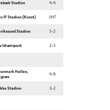
ebæk Stadion
4
-
4
v IF Stadion (Kunst)
UHT
erikssund Stadion
5
-
2
v Idrætspark
2
-
3
Danmark Hallen,
4
-
8
tgræs
ykke Stadion
3
-
2