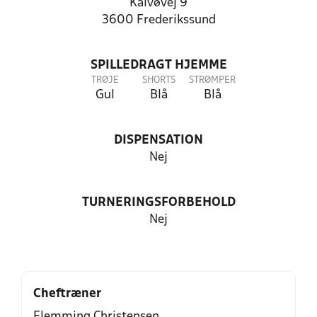
Kalvøvej 9
3600 Frederikssund
SPILLEDRAGT HJEMME
TRØJE
SHORTS
STRØMPER
Gul
Blå
Blå
DISPENSATION
Nej
TURNERINGSFORBEHOLD
Nej
Cheftræner
Flemming Christensen