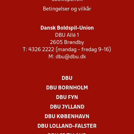
Betingelser og vilkår
Dansk Boldspil-Union
DBU Allé 1
2605 Brøndby
T: 4326 2222 (mandag - fredag 9-16)
M:
dbu@dbu.dk
DBU
DBU BORNHOLM
DBU FYN
DBU JYLLAND
DBU KØBENHAVN
DBU LOLLAND-FALSTER