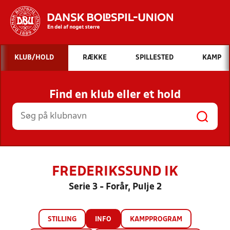
Hvad vil du søge efter?
KLUB/HOLD
RÆKKE
SPILLESTED
KAMP
INDHOLD OG NYHEDER
Find en klub eller et hold
STILLINGER, RESULTATER, KLUBBER OG
HOLD
FREDERIKSSUND IK
Serie 3 - Forår, Pulje 2
STILLING
INFO
KAMPPROGRAM