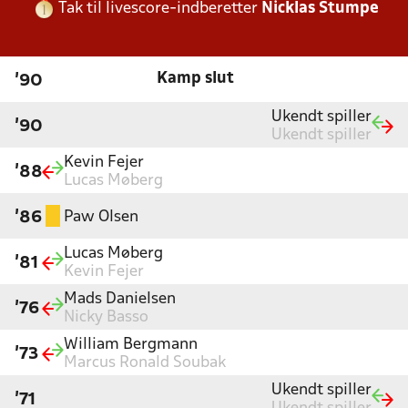
Tak til livescore-indberetter
Nicklas Stumpe
Kamp slut
'90
Ukendt spiller
'90
Ukendt spiller
Kevin Fejer
'88
Lucas Møberg
Paw Olsen
'86
Lucas Møberg
'81
Kevin Fejer
Mads Danielsen
'76
Nicky Basso
William Bergmann
'73
Marcus Ronald Soubak
Ukendt spiller
'71