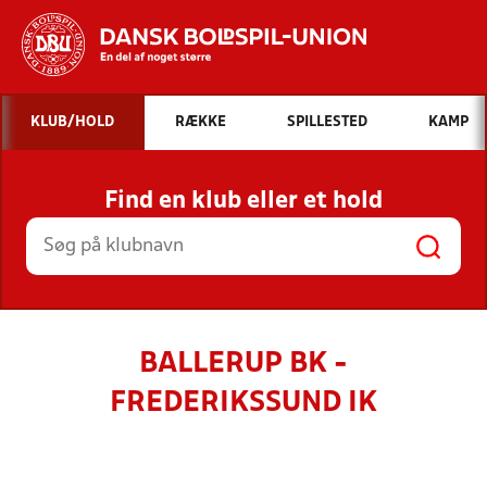
Hvad vil du søge efter?
KLUB/HOLD
RÆKKE
SPILLESTED
KAMP
INDHOLD OG NYHEDER
Find en klub eller et hold
STILLINGER, RESULTATER, KLUBBER OG
HOLD
BALLERUP BK -
FREDERIKSSUND IK