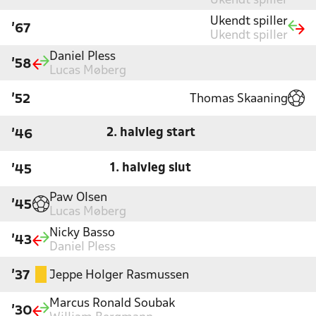
Ukendt spiller
Ukendt spiller
'67
Ukendt spiller
Daniel Pless
'58
Lucas Møberg
Thomas Skaaning
'52
2. halvleg start
'46
1. halvleg slut
'45
Paw Olsen
'45
Lucas Møberg
Nicky Basso
'43
Daniel Pless
Jeppe Holger Rasmussen
'37
Marcus Ronald Soubak
'30