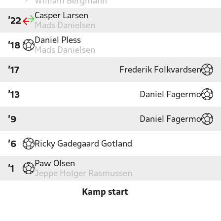
William Bergmann
Casper Larsen
'22
Mads Danielsen
Daniel Pless
'18
Mads Danielsen
Frederik Folkvardsen
'17
Daniel Fagermo
'13
Daniel Fagermo
'9
Ricky Gadegaard Gotland
'6
Paw Olsen
'1
Jeppe Holger Rasmussen
Kamp start