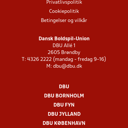
Privatlivspolitik
Cookiepolitik
Betingelser og vilkår
Dansk Boldspil-Union
DBU Allé 1
2605 Brøndby
T: 4326 2222 (mandag - fredag 9-16)
M:
dbu@dbu.dk
DBU
DBU BORNHOLM
DBU FYN
DBU JYLLAND
DBU KØBENHAVN