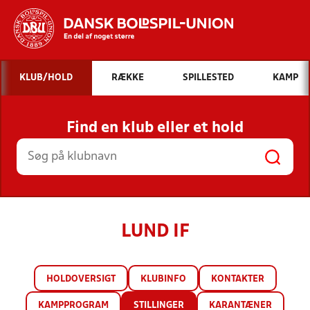
Hvad vil du søge efter?
KLUB/HOLD
RÆKKE
SPILLESTED
KAMP
INDHOLD OG NYHEDER
Find en klub eller et hold
STILLINGER, RESULTATER, KLUBBER OG
HOLD
LUND IF
HOLDOVERSIGT
KLUBINFO
KONTAKTER
KAMPPROGRAM
STILLINGER
KARANTÆNER