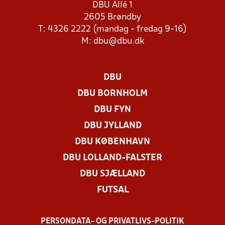
DBU Allé 1
2605 Brøndby
T: 4326 2222 (mandag - fredag 9-16)
M:
dbu@dbu.dk
DBU
DBU BORNHOLM
DBU FYN
DBU JYLLAND
DBU KØBENHAVN
DBU LOLLAND-FALSTER
DBU SJÆLLAND
FUTSAL
PERSONDATA- OG PRIVATLIVS-POLITIK