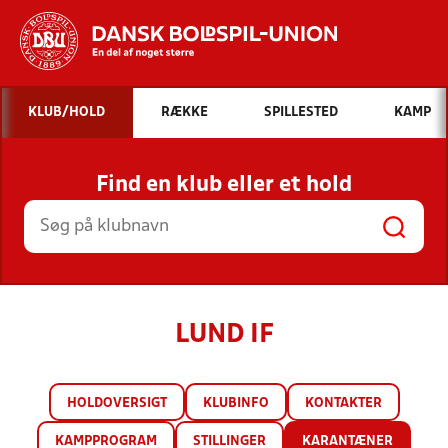
Hvad vil du søge efter?
KLUB/HOLD
RÆKKE
SPILLESTED
KAMP
INDHOLD OG NYHEDER
Find en klub eller et hold
STILLINGER, RESULTATER, KLUBBER OG
HOLD
LUND IF
HOLDOVERSIGT
KLUBINFO
KONTAKTER
KAMPPROGRAM
STILLINGER
KARANTÆNER