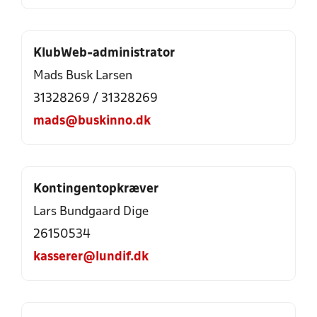
KlubWeb-administrator
Mads Busk Larsen
31328269
/
31328269
mads@buskinno.dk
Kontingentopkræver
Lars Bundgaard Dige
26150534
kasserer@lundif.dk