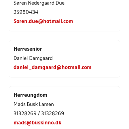
Søren Nedergaard Due
25980434
Soren.due@hotmail.com
Herresenior
Daniel Damgaard
daniel_damgaard@hotmail.com
Herreungdom
Mads Busk Larsen
31328269
/
31328269
mads@buskinno.dk