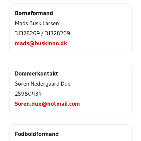
Børneformand
Mads Busk Larsen
31328269
/
31328269
mads@buskinno.dk
Dommerkontakt
Søren Nedergaard Due
25980434
Soren.due@hotmail.com
Fodboldformand