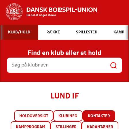
Hvad vil du søge efter?
KLUB/HOLD
RÆKKE
SPILLESTED
KAMP
INDHOLD OG NYHEDER
Find en klub eller et hold
STILLINGER, RESULTATER, KLUBBER OG
HOLD
LUND IF
HOLDOVERSIGT
KLUBINFO
KONTAKTER
KAMPPROGRAM
STILLINGER
KARANTÆNER