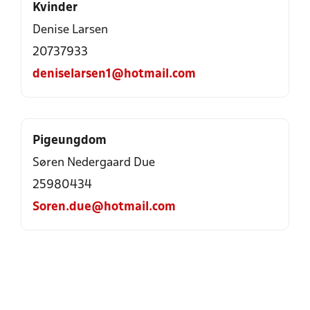
Kvinder
Denise Larsen
20737933
deniselarsen1@hotmail.com
Pigeungdom
Søren Nedergaard Due
25980434
Soren.due@hotmail.com