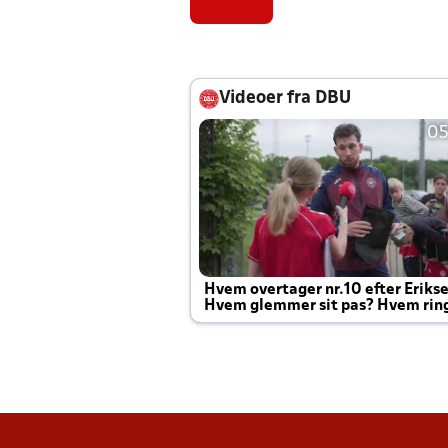
Videoer fra DBU
05
Hvem overtager nr.10 efter Eriks
Hvem glemmer sit pas? Hvem rin
Joachim altid til efter kampe?