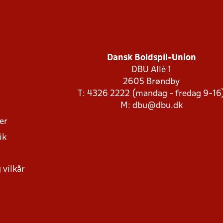
Dansk Boldspil-Union
DBU Allé 1
2605 Brøndby
T: 4326 2222 (mandag - fredag 9-16
M:
dbu@dbu.dk
ger
ik
 vilkår