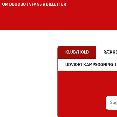
OM DBU
DBU TV
FANS & BILLETTER
KLUB/HOLD
RÆKK
UDVIDET KAMPSØGNING