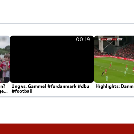
:11
00:19
en?
Ung vs. Gammel #fordanmark #dbu
Highlights: Danma
ger
#football