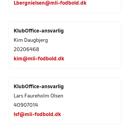
Lbergnielsen@mli-fodbold.dk
KlubOffice-ansvarlig
Kim Daugbjerg
20206468
kim@mli-fodbold.dk
KlubOffice-ansvarlig
Lars Faureholm Olsen
40907014
lsf@mli-fodbold.dk