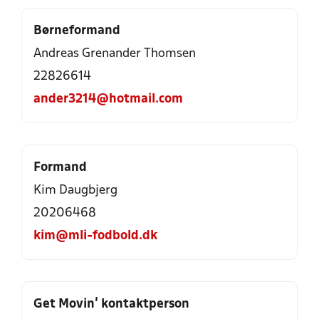
Børneformand
Andreas Grenander Thomsen
22826614
ander3214@hotmail.com
Formand
Kim Daugbjerg
20206468
kim@mli-fodbold.dk
Get Movin’ kontaktperson