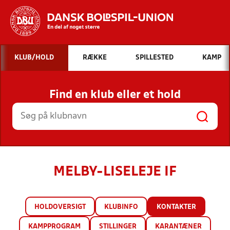
Hvad vil du søge efter?
KLUB/HOLD
RÆKKE
SPILLESTED
KAMP
INDHOLD OG NYHEDER
Find en klub eller et hold
STILLINGER, RESULTATER, KLUBBER OG
HOLD
MELBY-LISELEJE IF
HOLDOVERSIGT
KLUBINFO
KONTAKTER
KAMPPROGRAM
STILLINGER
KARANTÆNER