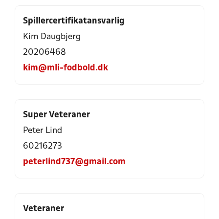
Spillercertifikatansvarlig
Kim Daugbjerg
20206468
kim@mli-fodbold.dk
Super Veteraner
Peter Lind
60216273
peterlind737@gmail.com
Veteraner