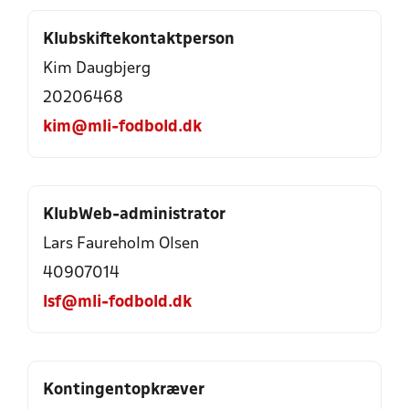
Klubskiftekontaktperson
Kim Daugbjerg
20206468
kim@mli-fodbold.dk
KlubWeb-administrator
Lars Faureholm Olsen
40907014
lsf@mli-fodbold.dk
Kontingentopkræver