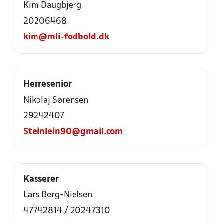
Kim Daugbjerg
20206468
kim@mli-fodbold.dk
Herresenior
Nikolaj Sørensen
29242407
Steinlein90@gmail.com
Kasserer
Lars Berg-Nielsen
47742814
/
20247310