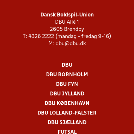
Dansk Boldspil-Union
DBU Allé 1
2605 Brøndby
T: 4326 2222 (mandag - fredag 9-16)
M:
dbu@dbu.dk
DBU
DBU BORNHOLM
DBU FYN
DBU JYLLAND
DBU KØBENHAVN
DBU LOLLAND-FALSTER
DBU SJÆLLAND
FUTSAL