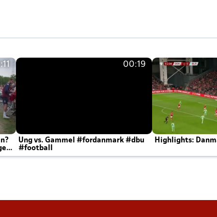
:11
00:19
en?
Ung vs. Gammel #fordanmark #dbu
Highlights: Danma
ger
#football