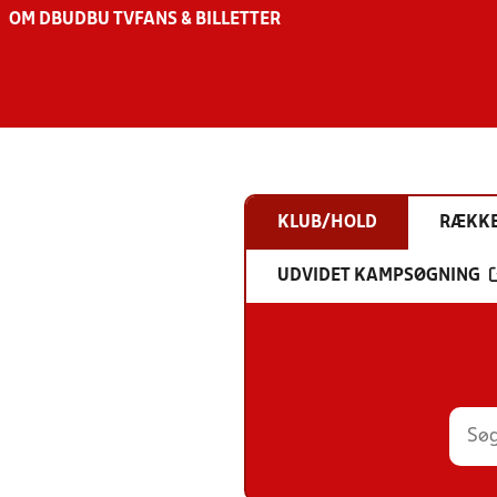
OM DBU
DBU TV
FANS & BILLETTER
KLUB/HOLD
RÆKK
UDVIDET KAMPSØGNING