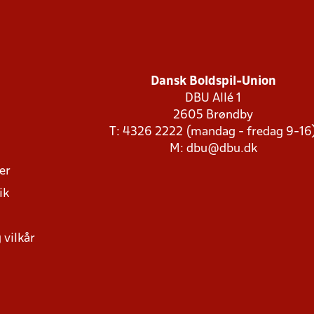
Dansk Boldspil-Union
DBU Allé 1
2605 Brøndby
T: 4326 2222 (mandag - fredag 9-16
M:
dbu@dbu.dk
ger
ik
 vilkår