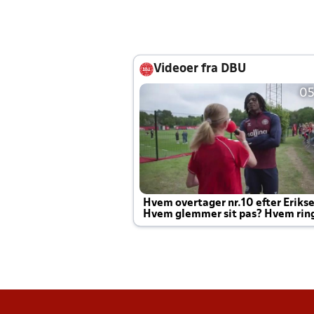
Videoer fra DBU
05
Hvem overtager nr.10 efter Eriks
Hvem glemmer sit pas? Hvem rin
Joachim altid til efter kampe?