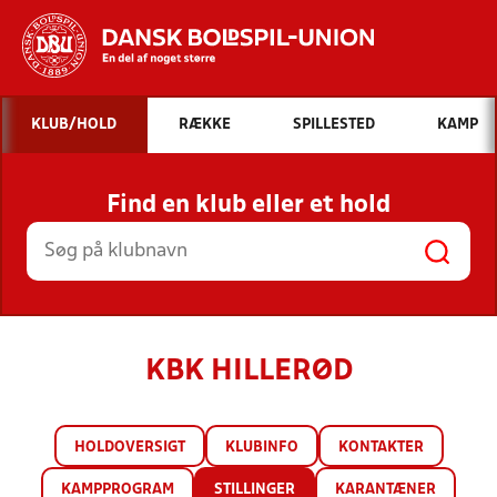
Hvad vil du søge efter?
KLUB/HOLD
RÆKKE
SPILLESTED
KAMP
INDHOLD OG NYHEDER
Find en klub eller et hold
STILLINGER, RESULTATER, KLUBBER OG
HOLD
KBK HILLERØD
HOLDOVERSIGT
KLUBINFO
KONTAKTER
KAMPPROGRAM
STILLINGER
KARANTÆNER