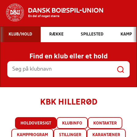
Hvad vil du søge efter?
KLUB/HOLD
RÆKKE
SPILLESTED
KAMP
INDHOLD OG NYHEDER
Find en klub eller et hold
STILLINGER, RESULTATER, KLUBBER OG
HOLD
KBK HILLERØD
HOLDOVERSIGT
KLUBINFO
KONTAKTER
KAMPPROGRAM
STILLINGER
KARANTÆNER