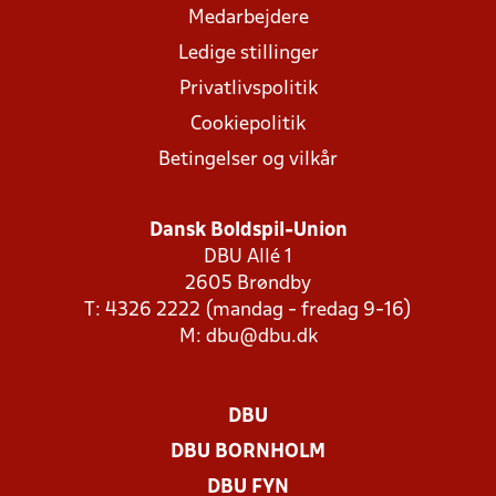
Medarbejdere
Ledige stillinger
Privatlivspolitik
Cookiepolitik
Betingelser og vilkår
Dansk Boldspil-Union
DBU Allé 1
2605 Brøndby
T: 4326 2222 (mandag - fredag 9-16)
M:
dbu@dbu.dk
DBU
DBU BORNHOLM
DBU FYN