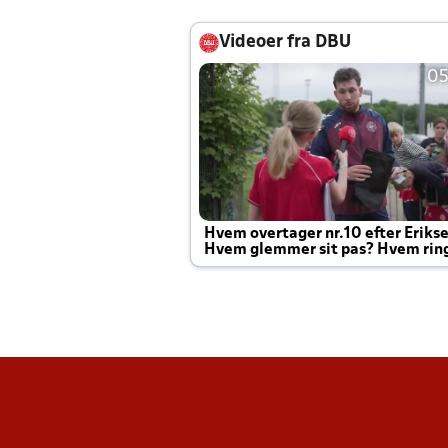
Videoer fra DBU
05
Hvem overtager nr.10 efter Eriks
Hvem glemmer sit pas? Hvem rin
Joachim altid til efter kampe?