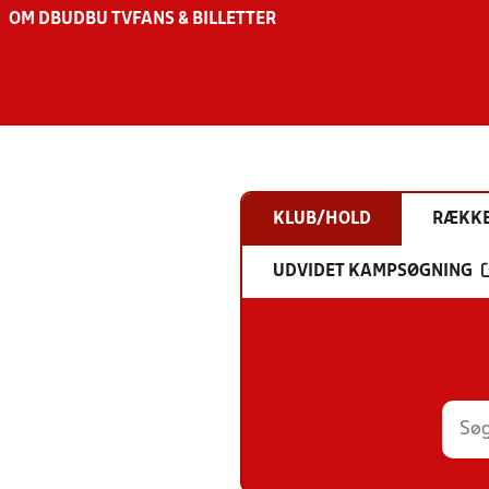
OM DBU
DBU TV
FANS & BILLETTER
KLUB/HOLD
RÆKK
UDVIDET KAMPSØGNING