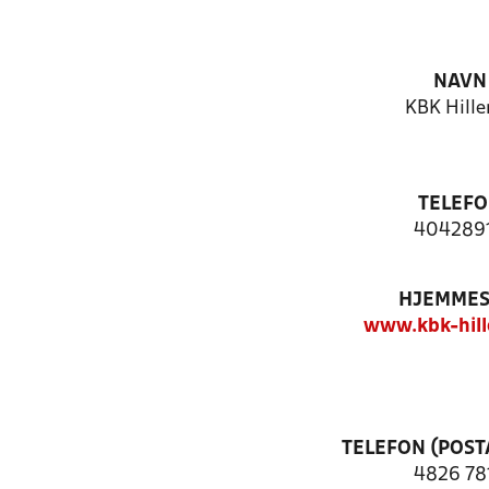
NAVN
KBK Hille
TELEF
404289
HJEMMES
www.kbk-hill
TELEFON (POST
4826 78