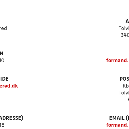
A
rød
Tolv
340
ON
10
formand
IDE
POS
erød.dk
Kb
Tolv
ADRESSE)
EMAIL 
18
formand