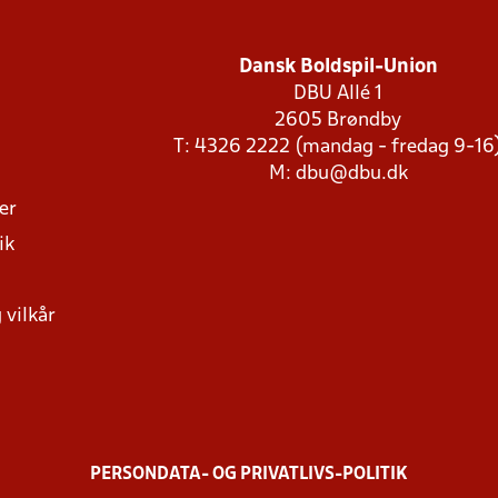
Dansk Boldspil-Union
DBU Allé 1
2605 Brøndby
T: 4326 2222 (mandag - fredag 9-16
M:
dbu@dbu.dk
ger
ik
 vilkår
PERSONDATA- OG PRIVATLIVS-POLITIK