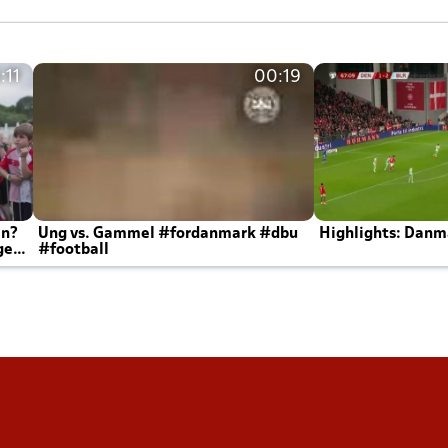
:11
00:19
en?
Ung vs. Gammel #fordanmark #dbu
Highlights: Danma
ger
#football