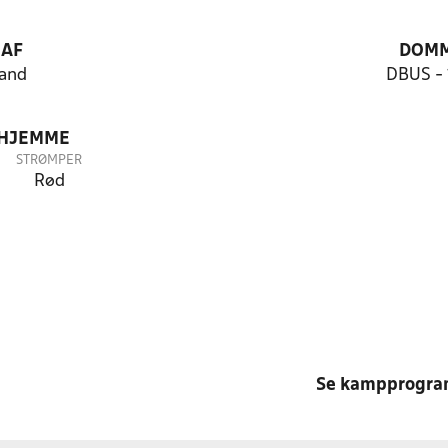
 AF
DOM
and
DBUS -
 HJEMME
STRØMPER
Rød
Se kampprogr