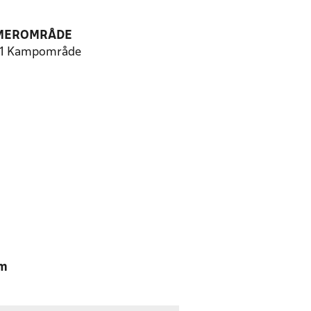
MEROMRÅDE
 1 Kampområde
am