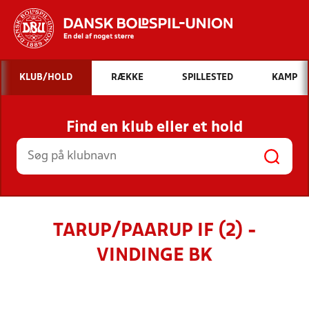
Hvad vil du søge efter?
KLUB/HOLD
RÆKKE
SPILLESTED
KAMP
INDHOLD OG NYHEDER
Find en klub eller et hold
STILLINGER, RESULTATER, KLUBBER OG
HOLD
TARUP/PAARUP IF (2) -
VINDINGE BK