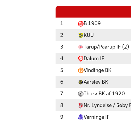
1
B 1909
2
KUU
3
Tarup/Paarup IF (2)
4
Dalum IF
5
Vindinge BK
6
Aarslev BK
7
Thurø BK af 1920
8
Nr. Lyndelse / Søby F
9
Verninge IF