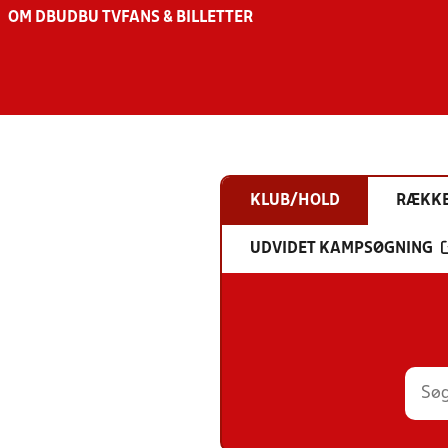
OM DBU
DBU TV
FANS & BILLETTER
KLUB/HOLD
RÆKK
UDVIDET KAMPSØGNING