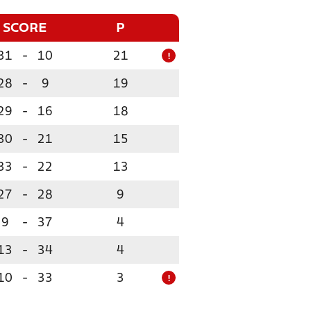
SCORE
P
31
-
10
21
!
28
-
9
19
29
-
16
18
30
-
21
15
33
-
22
13
27
-
28
9
9
-
37
4
13
-
34
4
10
-
33
3
!