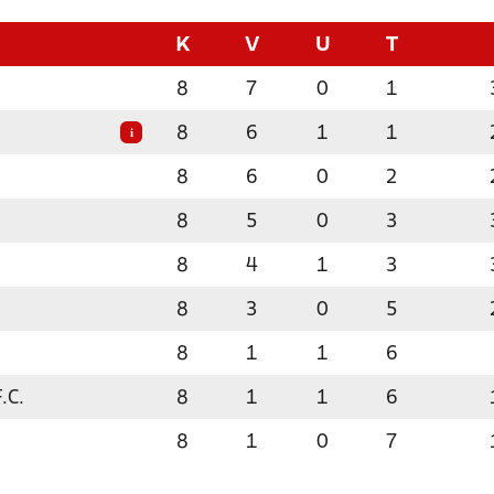
K
V
U
T
8
7
0
1
8
6
1
1
i
8
6
0
2
8
5
0
3
8
4
1
3
8
3
0
5
8
1
1
6
.C.
8
1
1
6
8
1
0
7