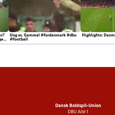
en?
Ung vs. Gammel #fordanmark #dbu
Highlights: Danma
ger
#football
Dansk Boldspil-Union
DBU Allé 1