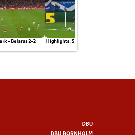
rk - Belarus 2-2
Highlights: Skotland - Danmark 4-2
J
E
DBU
DBU BORNHOLM