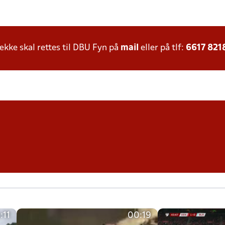
ke skal rettes til DBU Fyn på
mail
eller på tlf:
6617 821
:11
00:19