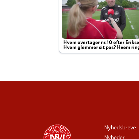
Hvem overtager nr.10 efter Eriks
Hvem glemmer sit pas? Hvem rin
Joachim altid til efter kampe?
Nyhedsbreve
Nyheder