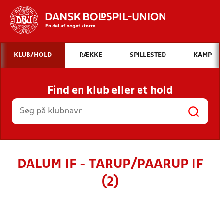
Hvad vil du søge efter?
KLUB/HOLD
RÆKKE
SPILLESTED
KAMP
INDHOLD OG NYHEDER
Find en klub eller et hold
STILLINGER, RESULTATER, KLUBBER OG
HOLD
DALUM IF - TARUP/PAARUP IF
(2)