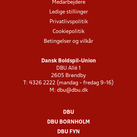
Medarbejdere
Ledige stillinger
Privatlivspolitik
Cookiepolitik
Betingelser og vilkår
Dansk Boldspil-Union
DBU Allé 1
2605 Brøndby
T: 4326 2222 (mandag - fredag 9-16)
M:
dbu@dbu.dk
DBU
DBU BORNHOLM
DBU FYN