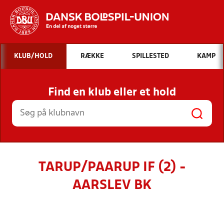
Hvad vil du søge efter?
KLUB/HOLD
RÆKKE
SPILLESTED
KAMP
INDHOLD OG NYHEDER
Find en klub eller et hold
STILLINGER, RESULTATER, KLUBBER OG
HOLD
TARUP/PAARUP IF (2) -
AARSLEV BK