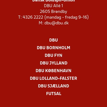
Dansk Boldspil-Union
DBU Allé 1
2605 Brøndby
T: 4326 2222 (mandag - fredag 9-16)
M:
dbu@dbu.dk
DBU
DBU BORNHOLM
DBU FYN
DBU JYLLAND
DBU KØBENHAVN
DBU LOLLAND-FALSTER
DBU SJÆLLAND
FUTSAL