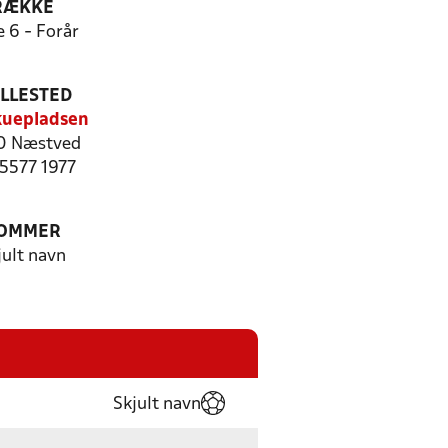
RÆKKE
e 6 - Forår
ILLESTED
kuepladsen
0 Næstved
 5577 1977
OMMER
jult navn
Skjult navn