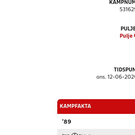
KAMPNU
53162
PULJ
Pulje 
TIDSPU
ons. 12-06-2024
KAMPFAKTA
'89