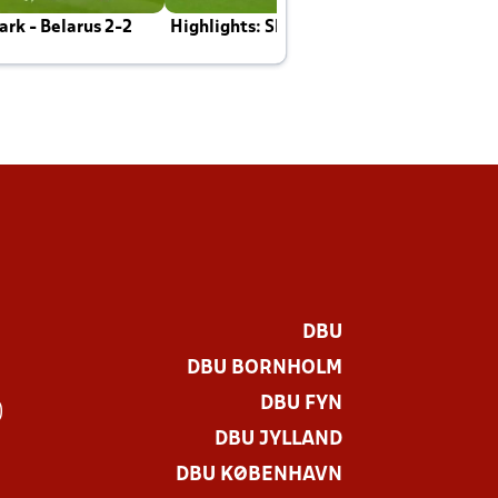
rk - Belarus 2-2
Highlights: Skotland - Danmark 4-2
J
E
DBU
DBU BORNHOLM
DBU FYN
)
DBU JYLLAND
DBU KØBENHAVN