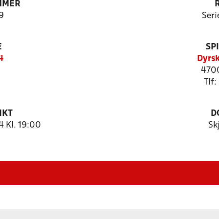
MMER
9
Seri
E
SP
4
Dyrs
470
Tlf:
NKT
D
 Kl. 19:00
Sk