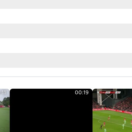
:11
00:19