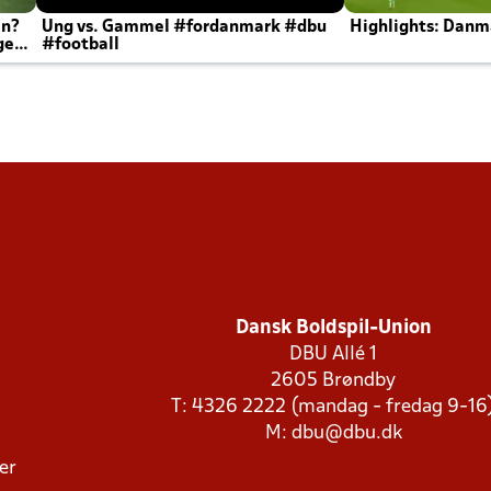
en?
Ung vs. Gammel #fordanmark #dbu
Highlights: Danma
ger
#football
Dansk Boldspil-Union
DBU Allé 1
2605 Brøndby
T: 4326 2222 (mandag - fredag 9-16
M:
dbu@dbu.dk
ger