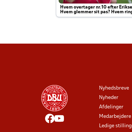
Hvem overtager nr.10 efter Eriks
Hvem glemmer sit pas? Hvem rin
Joachim altid til efter kampe?
Nyhedsbreve
Nyheder
Afdelinger
Medarbejdere
Ledige stillin