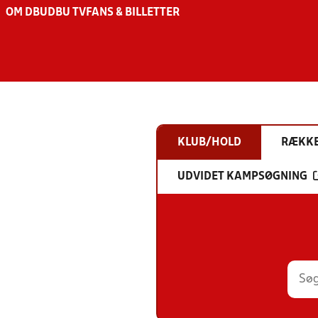
OM DBU
DBU TV
FANS & BILLETTER
KLUB/HOLD
RÆKK
UDVIDET KAMPSØGNING