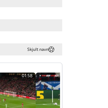
Skjult navn
01:58
01:58