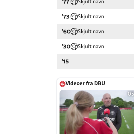
Skjult navn
'77
Skjult navn
'73
Skjult navn
'60
Skjult navn
'30
'15
Videoer fra DBU
05