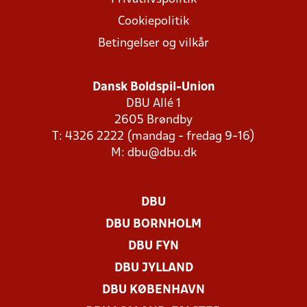
Cookiepolitik
Betingelser og vilkår
Dansk Boldspil-Union
DBU Allé 1
2605 Brøndby
T: 4326 2222 (mandag - fredag 9-16)
M:
dbu@dbu.dk
DBU
DBU BORNHOLM
DBU FYN
DBU JYLLAND
DBU KØBENHAVN