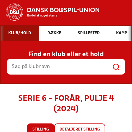
Hvad vil du søge efter?
KLUB/HOLD
RÆKKE
SPILLESTED
KAMP
INDHOLD OG NYHEDER
Find en klub eller et hold
STILLINGER, RESULTATER, KLUBBER OG
HOLD
SERIE 6 - FORÅR, PULJE 4
(2024)
STILLING
DETALJERET STILLING