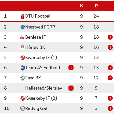
K
P
1
DTU Football
9
24
2
Næstved FC 77
9
18
3
Benløse IF
9
18
!
4
Hårlev BK
9
16
!
5
Kværkeby IF (1)
9
13
6
Team AS Fodbold
9
13
i
!
7
Faxe BK
9
12
!
8
Hellested/Sierslev
9
9
i
9
Kværkeby IF (2)
9
7
!
10
Rødvig G&I
9
3
!