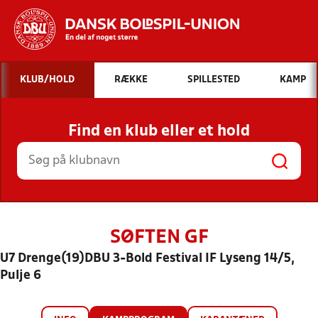
Hvad vil du søge efter?
KLUB/HOLD
RÆKKE
SPILLESTED
KAMP
INDHOLD OG NYHEDER
Find en klub eller et hold
STILLINGER, RESULTATER, KLUBBER OG
HOLD
SØFTEN GF
U7 Drenge(19)DBU 3-Bold Festival IF Lyseng 14/5,
Pulje 6