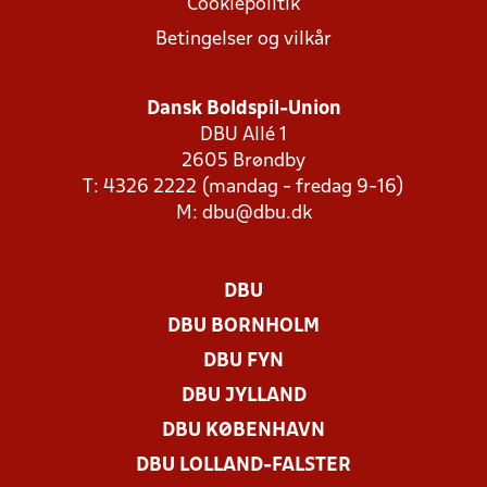
Cookiepolitik
Betingelser og vilkår
Dansk Boldspil-Union
DBU Allé 1
2605 Brøndby
T: 4326 2222 (mandag - fredag 9-16)
M:
dbu@dbu.dk
DBU
DBU BORNHOLM
DBU FYN
DBU JYLLAND
DBU KØBENHAVN
DBU LOLLAND-FALSTER