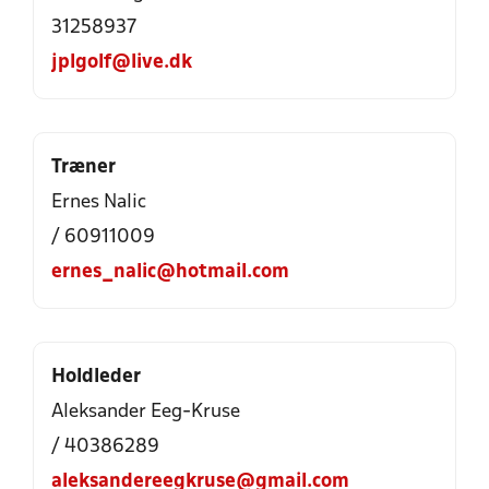
31258937
jplgolf@live.dk
Træner
Ernes Nalic
/ 60911009
ernes_nalic@hotmail.com
Holdleder
Aleksander Eeg-Kruse
/ 40386289
aleksandereegkruse@gmail.com