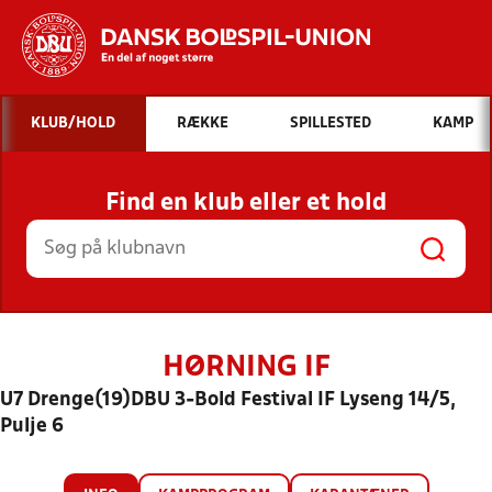
Hvad vil du søge efter?
KLUB/HOLD
RÆKKE
SPILLESTED
KAMP
INDHOLD OG NYHEDER
Find en klub eller et hold
STILLINGER, RESULTATER, KLUBBER OG
HOLD
HØRNING IF
U7 Drenge(19)DBU 3-Bold Festival IF Lyseng 14/5,
Pulje 6