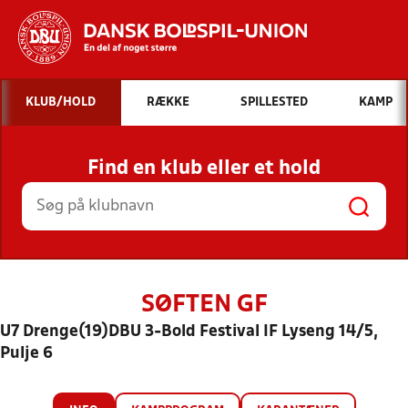
Hvad vil du søge efter?
KLUB/HOLD
RÆKKE
SPILLESTED
KAMP
INDHOLD OG NYHEDER
Find en klub eller et hold
STILLINGER, RESULTATER, KLUBBER OG
HOLD
SØFTEN GF
U7 Drenge(19)DBU 3-Bold Festival IF Lyseng 14/5,
Pulje 6