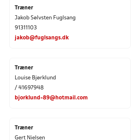
Træner
Jakob Sølvsten Fuglsang
91311103
jakob@fuglsangs.dk
Træner
Louise Bjørklund
/ 41697948
bjorklund-89@hotmail.com
Træner
Gert Nielsen