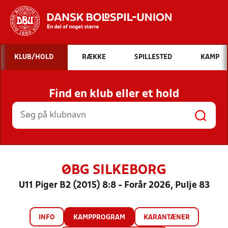
Hvad vil du søge efter?
KLUB/HOLD
RÆKKE
SPILLESTED
KAMP
INDHOLD OG NYHEDER
Find en klub eller et hold
STILLINGER, RESULTATER, KLUBBER OG
HOLD
ØBG SILKEBORG
U11 Piger B2 (2015) 8:8 - Forår 2026, Pulje 83
INFO
KAMPPROGRAM
KARANTÆNER