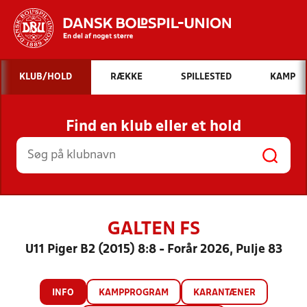
Hvad vil du søge efter?
KLUB/HOLD
RÆKKE
SPILLESTED
KAMP
INDHOLD OG NYHEDER
Find en klub eller et hold
STILLINGER, RESULTATER, KLUBBER OG
HOLD
GALTEN FS
U11 Piger B2 (2015) 8:8 - Forår 2026, Pulje 83
INFO
KAMPPROGRAM
KARANTÆNER