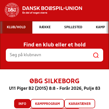
Hvad vil du søge efter?
KLUB/HOLD
RÆKKE
SPILLESTED
KAMP
INDHOLD OG NYHEDER
Find en klub eller et hold
STILLINGER, RESULTATER, KLUBBER OG
HOLD
ØBG SILKEBORG
U11 Piger B2 (2015) 8:8 - Forår 2026, Pulje 83
INFO
KAMPPROGRAM
KARANTÆNER