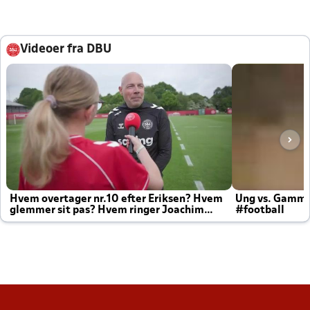
Videoer fra DBU
Hvem overtager nr.10 efter Eriksen? Hvem
Ung vs. Gamm
glemmer sit pas? Hvem ringer Joachim
#football
altid til efter kampe?