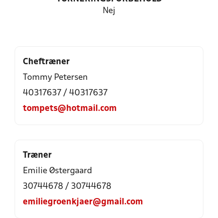
Nej
Cheftræner
Tommy Petersen
40317637 / 40317637
tompets@hotmail.com
Træner
Emilie Østergaard
30744678 / 30744678
emiliegroenkjaer@gmail.com