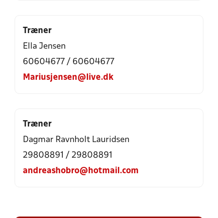
Træner
Ella Jensen
60604677 / 60604677
Mariusjensen@live.dk
Træner
Dagmar Ravnholt Lauridsen
29808891 / 29808891
andreashobro@hotmail.com