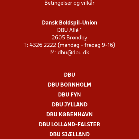
Betingelser og vilkår
Dansk Boldspil-Union
DBU Allé 1
2605 Brøndby
T: 4326 2222 (mandag - fredag 9-16)
M:
dbu@dbu.dk
DBU
DBU BORNHOLM
DBU FYN
DBU JYLLAND
DBU KØBENHAVN
DBU LOLLAND-FALSTER
DBU SJÆLLAND