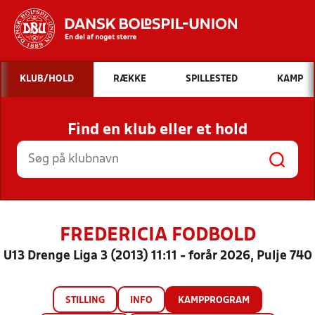
Hvad vil du søge efter?
KLUB/HOLD
RÆKKE
SPILLESTED
KAMP
INDHOLD OG NYHEDER
Find en klub eller et hold
STILLINGER, RESULTATER, KLUBBER OG
HOLD
FREDERICIA FODBOLD
U13 Drenge Liga 3 (2013) 11:11 - forår 2026, Pulje 740
STILLING
INFO
KAMPPROGRAM