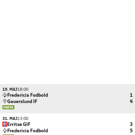
19. MAJ
18:00
Fredericia Fodbold
1
Gauerslund IF
4
31. MAJ
13:00
Erritsø GIF
3
Fredericia Fodbold
5