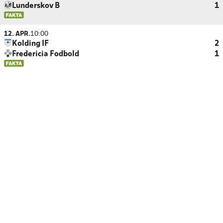
Lunderskov B
1
12. APR.
10:00
Kolding IF
2
Fredericia Fodbold
1