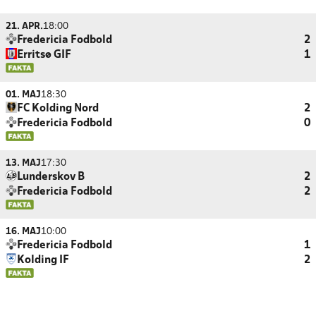
21. APR.
18:00
Fredericia Fodbold
2
Erritsø GIF
1
01. MAJ
18:30
FC Kolding Nord
2
Fredericia Fodbold
0
13. MAJ
17:30
Lunderskov B
2
Fredericia Fodbold
2
16. MAJ
10:00
Fredericia Fodbold
1
Kolding IF
2