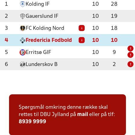
1
Kolding IF
10
28
2
Gauerslund IF
10
19
3
FC Kolding Nord
10
18
i
4
Fredericia Fodbold
10
10
i
!
5
Erritsø GIF
10
9
!
6
Lunderskov B
10
2
!
Spørgsmål omkring denne række skal
rettes til DBU Jylland på
mail
eller på tlf:
8939 9999