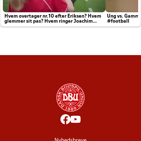
Hvem overtager nr.10 efter Eriksen? Hvem
Ung vs. Gamm
glemmer sit pas? Hvem ringer Joachim
#football
altid til efter kampe?
Nyhedsbreve