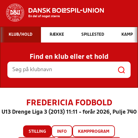
Hvad vil du søge efter?
KLUB/HOLD
RÆKKE
SPILLESTED
KAMP
INDHOLD OG NYHEDER
Find en klub eller et hold
STILLINGER, RESULTATER, KLUBBER OG
HOLD
FREDERICIA FODBOLD
U13 Drenge Liga 3 (2013) 11:11 - forår 2026, Pulje 740
STILLING
INFO
KAMPPROGRAM