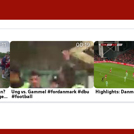
:11
00:19
en?
Ung vs. Gammel #fordanmark #dbu
Highlights: Danma
ger
#football