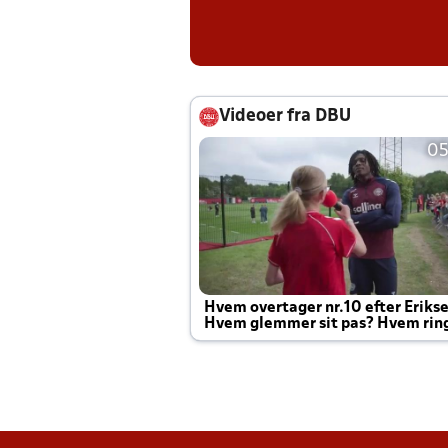
Videoer fra DBU
05
Hvem overtager nr.10 efter Eriks
Hvem glemmer sit pas? Hvem rin
Joachim altid til efter kampe?