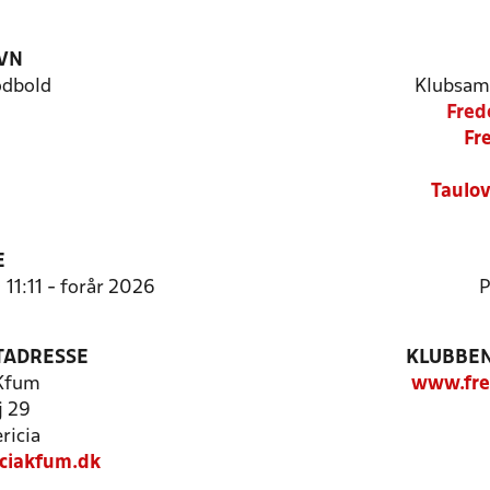
VN
odbold
Klubsam
Fred
Fre
Taulo
E
 11:11 - forår 2026
P
TADRESSE
KLUBBEN
 Kfum
www.fre
j 29
ricia
iciakfum.dk