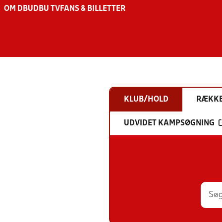
OM DBU
DBU TV
FANS & BILLETTER
KLUB/HOLD
RÆKK
UDVIDET KAMPSØGNING