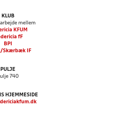
KLUB
arbejde mellem
ericia KFUM
dericia fF
BPI
v/Skærbæk IF
PULJE
ulje 740
S HJEMMESIDE
dericiakfum.dk