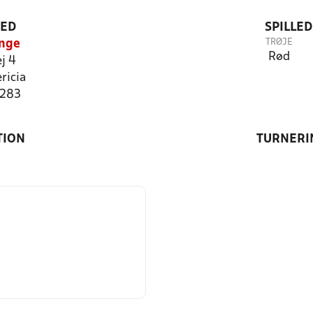
TED
SPILLE
TRØJE
nge
Rød
j 4
ricia
0283
TION
TURNERI