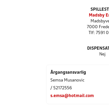
SPILLES
Madsby E
Madsbyve
7000 Frede
Tlf: 7591 
DISPENSA
Nej
Årgangsansvarlig
Semsa Musanovic
/ 52172556
s.emsa@hotmail.com