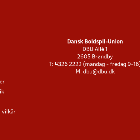
Dansk Boldspil-Union
DBU Allé 1
2605 Brøndby
T: 4326 2222 (mandag - fredag 9-16
M:
dbu@dbu.dk
ger
ik
 vilkår