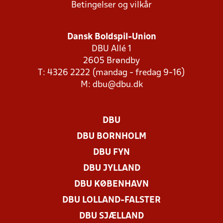
Betingelser og vilkår
Dansk Boldspil-Union
DBU Allé 1
2605 Brøndby
T: 4326 2222 (mandag - fredag 9-16)
M:
dbu@dbu.dk
DBU
DBU BORNHOLM
DBU FYN
DBU JYLLAND
DBU KØBENHAVN
DBU LOLLAND-FALSTER
DBU SJÆLLAND