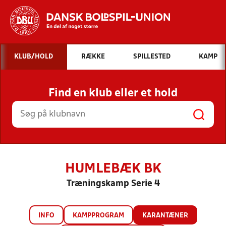
Hvad vil du søge efter?
KLUB/HOLD
RÆKKE
SPILLESTED
KAMP
INDHOLD OG NYHEDER
Find en klub eller et hold
STILLINGER, RESULTATER, KLUBBER OG
HOLD
HUMLEBÆK BK
Træningskamp Serie 4
INFO
KAMPPROGRAM
KARANTÆNER