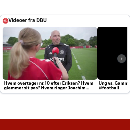
Videoer fra DBU
Hvem overtager nr.10 efter Eriksen? Hvem
Ung vs. Gamm
glemmer sit pas? Hvem ringer Joachim
#football
altid til efter kampe?