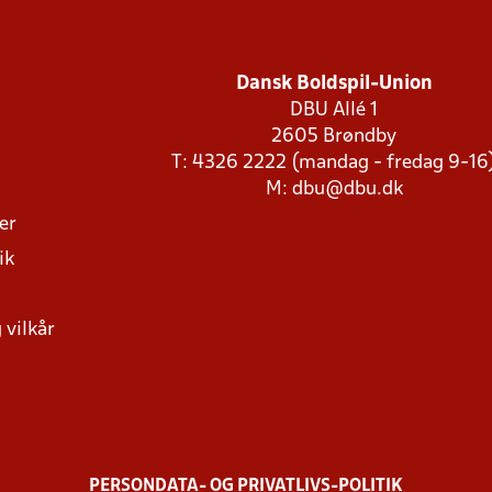
Dansk Boldspil-Union
DBU Allé 1
2605 Brøndby
T: 4326 2222 (mandag - fredag 9-16
M:
dbu@dbu.dk
ger
ik
 vilkår
PERSONDATA- OG PRIVATLIVS-POLITIK