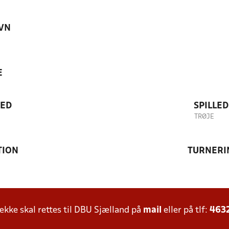
VN
E
TED
SPILLE
TRØJE
TION
TURNERI
ke skal rettes til DBU Sjælland på
mail
eller på tlf:
463