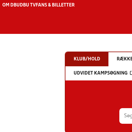
OM DBU
DBU TV
FANS & BILLETTER
KLUB/HOLD
RÆKK
UDVIDET KAMPSØGNING