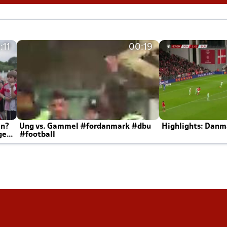
:11
00:19
en?
Ung vs. Gammel #fordanmark #dbu
Highlights: Danma
ger
#football