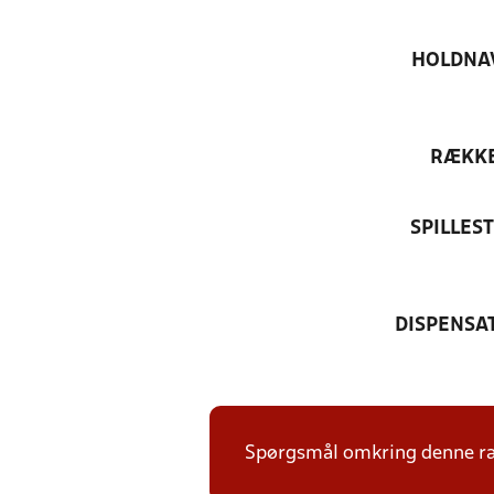
HOLDNA
RÆKK
SPILLES
DISPENSA
Spørgsmål omkring denne ræk