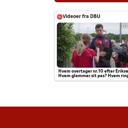
Videoer fra DBU
05
Hvem overtager nr.10 efter Eriks
Hvem glemmer sit pas? Hvem rin
Joachim altid til efter kampe?