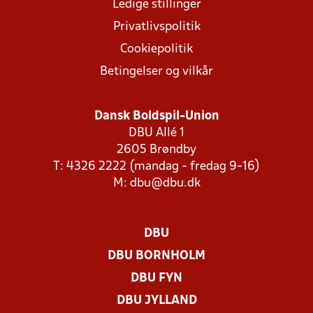
Ledige stillinger
Privatlivspolitik
Cookiepolitik
Betingelser og vilkår
Dansk Boldspil-Union
DBU Allé 1
2605 Brøndby
T: 4326 2222 (mandag - fredag 9-16)
M:
dbu@dbu.dk
DBU
DBU BORNHOLM
DBU FYN
DBU JYLLAND