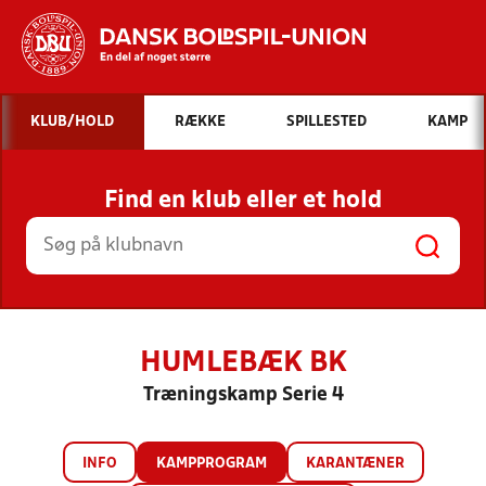
Hvad vil du søge efter?
KLUB/HOLD
RÆKKE
SPILLESTED
KAMP
INDHOLD OG NYHEDER
Find en klub eller et hold
STILLINGER, RESULTATER, KLUBBER OG
HOLD
HUMLEBÆK BK
Træningskamp Serie 4
INFO
KAMPPROGRAM
KARANTÆNER