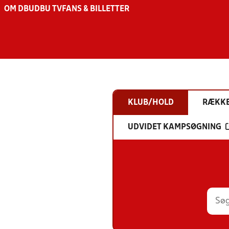
OM DBU
DBU TV
FANS & BILLETTER
KLUB/HOLD
RÆKK
UDVIDET KAMPSØGNING