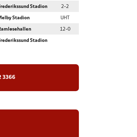
Frederikssund Stadion
2
-
2
Melby Stadion
UHT
Ramløsehallen
12
-
0
Frederikssund Stadion
2 3366