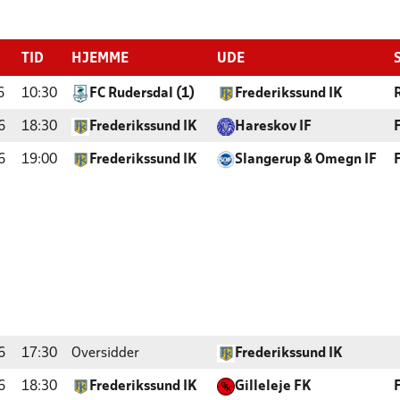
TID
HJEMME
UDE
6
10:30
FC Rudersdal (1)
Frederikssund IK
6
18:30
Frederikssund IK
Hareskov IF
6
19:00
Frederikssund IK
Slangerup & Omegn IF
6
17:30
Oversidder
Frederikssund IK
6
18:30
Frederikssund IK
Gilleleje FK