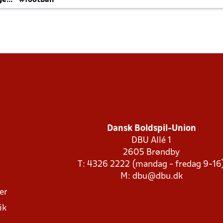
ger
#football
Dansk Boldspil-Union
DBU Allé 1
2605 Brøndby
T: 4326 2222 (mandag - fredag 9-16
M:
dbu@dbu.dk
ger
ik