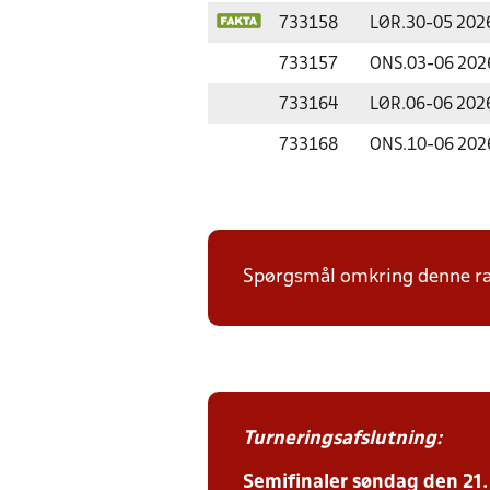
733158
LØR.
30-05 202
733157
ONS.
03-06 202
733164
LØR.
06-06 202
733168
ONS.
10-06 202
Spørgsmål omkring denne ræk
Turneringsafslutning:
Semifinaler søndag den 21. j