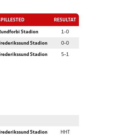
SPILLESTED
RESULTAT
Rundforbi Stadion
1
-
0
Frederikssund Stadion
0
-
0
Frederikssund Stadion
5
-
1
Frederikssund Stadion
HHT