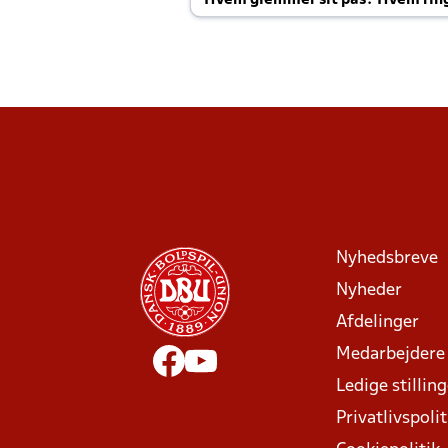
Hvem glemmer sit pas? Hvem rin
Joachim altid til efter kampe?
Nyhedsbreve
Nyheder
Afdelinger
Medarbejdere
Ledige stillin
Privatlivspolit