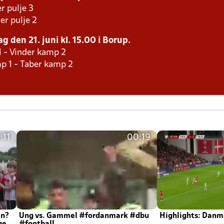
r pulje 3
er pulje 2
g den 21. juni kl. 15.00 i Borup.
1 - Vinder kamp 2
p 1 - Taber kamp 2
:11
00:19
en?
Ung vs. Gammel #fordanmark #dbu
Highlights: Danma