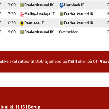
6
12:00
Frederikssund IK
Hornbæk IF
6
17:30
Melby-Liseleje IF
Frederikssund IK
6
10:30
Ramløse IF
Frederikssund IK
6
19:00
Frederikssund IK
Oversidder
ke skal rettes til DBU Sjælland på
mail
eller på tlf:
463
uni kl. 11.15 i Borup