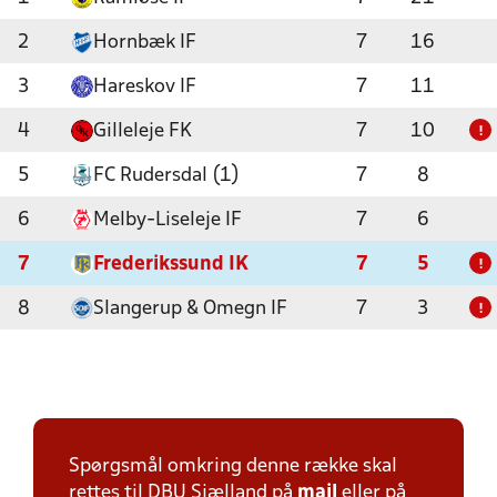
2
Hornbæk IF
7
16
3
Hareskov IF
7
11
4
Gilleleje FK
7
10
!
5
FC Rudersdal (1)
7
8
6
Melby-Liseleje IF
7
6
7
Frederikssund IK
7
5
!
8
Slangerup & Omegn IF
7
3
!
Spørgsmål omkring denne række skal
rettes til DBU Sjælland på
mail
eller på