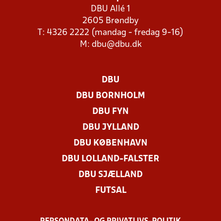
DBU Allé 1
2605 Brøndby
T: 4326 2222 (mandag - fredag 9-16)
M:
dbu@dbu.dk
DBU
DBU BORNHOLM
DBU FYN
DBU JYLLAND
DBU KØBENHAVN
DBU LOLLAND-FALSTER
DBU SJÆLLAND
FUTSAL