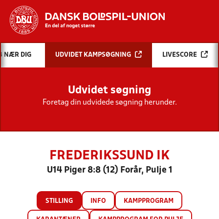
Hvad vil du søge efter?
B NÆR DIG
UDVIDET KAMPSØGNING
LIVESCORE
INDHOLD OG NYHEDER
Udvidet søgning
STILLINGER, RESULTATER, KLUBBER OG
HOLD
Foretag din udvidede søgning herunder.
FREDERIKSSUND IK
U14 Piger 8:8 (12) Forår, Pulje 1
STILLING
INFO
KAMPPROGRAM