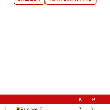
KARANTÆNER
KAMPPROGRAM FOR PULJE
K
P
1
Ramløse IF
7
21