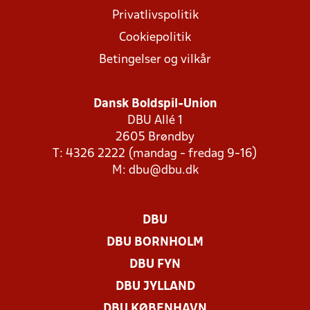
Privatlivspolitik
Cookiepolitik
Betingelser og vilkår
Dansk Boldspil-Union
DBU Allé 1
2605 Brøndby
T: 4326 2222 (mandag - fredag 9-16)
M:
dbu@dbu.dk
DBU
DBU BORNHOLM
DBU FYN
DBU JYLLAND
DBU KØBENHAVN