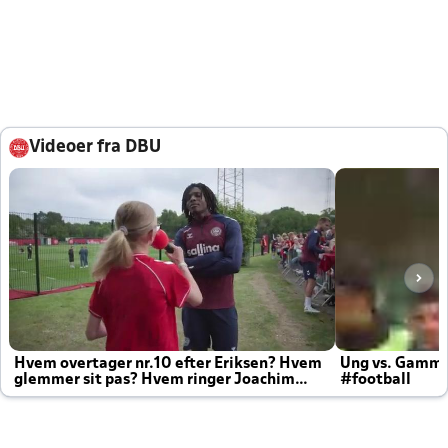
Videoer fra DBU
Hvem overtager nr.10 efter Eriksen? Hvem
Ung vs. Gamm
glemmer sit pas? Hvem ringer Joachim
#football
altid til efter kampe?