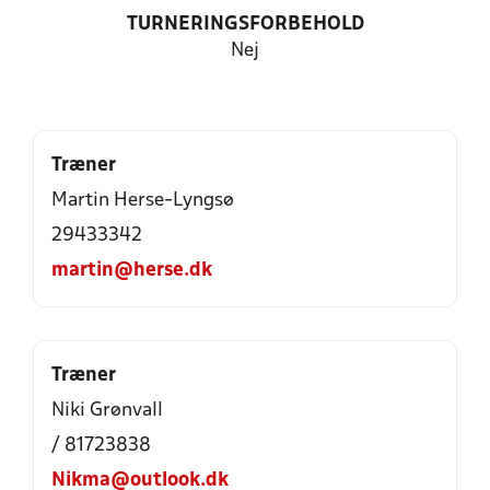
TURNERINGSFORBEHOLD
Nej
Træner
Martin Herse-Lyngsø
29433342
martin@herse.dk
Træner
Niki Grønvall
/ 81723838
Nikma@outlook.dk