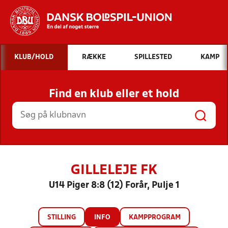
Hvad vil du søge efter?
KLUB/HOLD
RÆKKE
SPILLESTED
KAMP
INDHOLD OG NYHEDER
Find en klub eller et hold
STILLINGER, RESULTATER, KLUBBER OG
HOLD
GILLELEJE FK
U14 Piger 8:8 (12) Forår, Pulje 1
STILLING
INFO
KAMPPROGRAM