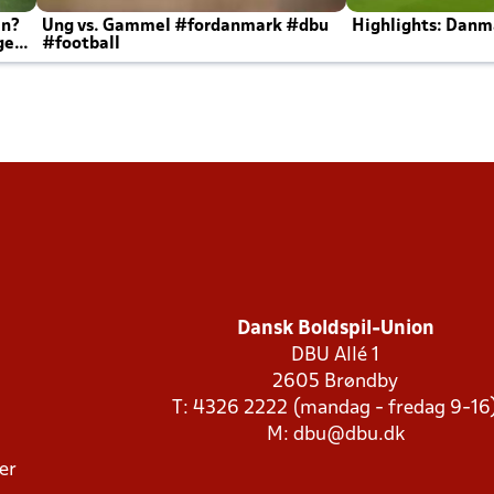
en?
Ung vs. Gammel #fordanmark #dbu
Highlights: Danma
ger
#football
Dansk Boldspil-Union
DBU Allé 1
2605 Brøndby
T: 4326 2222 (mandag - fredag 9-16
M:
dbu@dbu.dk
ger