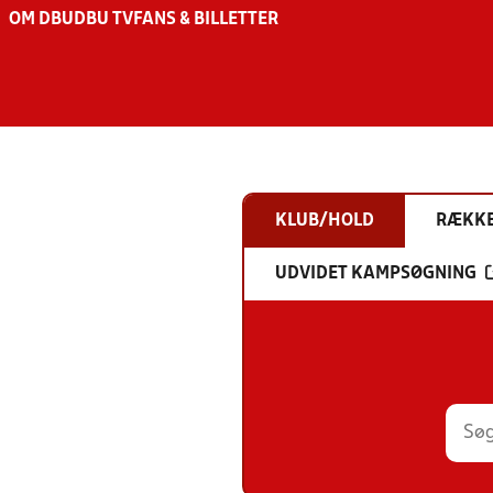
OM DBU
DBU TV
FANS & BILLETTER
KLUB/HOLD
RÆKK
UDVIDET KAMPSØGNING