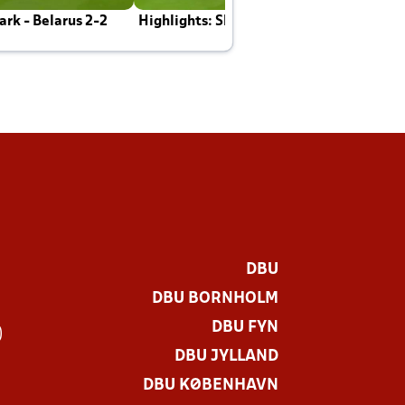
rk - Belarus 2-2
Highlights: Skotland - Danmark 4-2
J
E
DBU
DBU BORNHOLM
DBU FYN
)
DBU JYLLAND
DBU KØBENHAVN