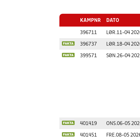
KAMPNR
DATO
396711
LØR.
11-04 202
396737
LØR.
18-04 202
399571
SØN.
26-04 202
401419
ONS.
06-05 202
401451
FRE.
08-05 202