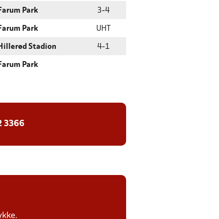
Farum Park
3
-
4
Farum Park
UHT
Hillerød Stadion
4
-
1
Farum Park
2 3366
ykke.