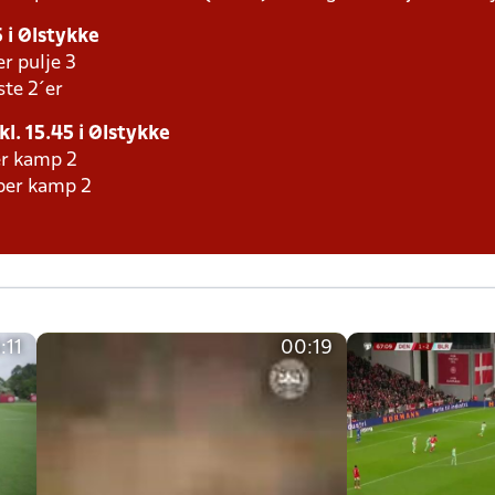
5 i Ølstykke
er pulje 3
ste 2´er
kl. 15.45 i Ølstykke
er kamp 2
aber kamp 2
:11
00:19