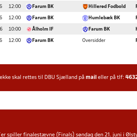
6
12:00
Farum BK
Hillerød Fodbold
6
12:00
Farum BK
Humlebæk BK
6
10:00
Ålholm IF
Farum BK
6
12:00
Farum BK
Oversidder
ke skal rettes til DBU Sjælland på
mail
eller på tlf:
463
r spiller finalestævne (Finals) søndag den 21. juni i Ølst