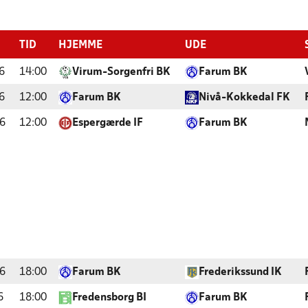
TID
HJEMME
UDE
6
14:00
Virum-Sorgenfri BK
Farum BK
6
12:00
Farum BK
Nivå-Kokkedal FK
6
12:00
Espergærde IF
Farum BK
6
18:00
Farum BK
Frederikssund IK
6
18:00
Fredensborg BI
Farum BK