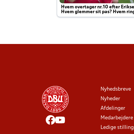
Hvem overtager nr.10 efter Eriks
Hvem glemmer sit pas? Hvem rin
Joachim altid til efter kampe?
Nyhedsbreve
Nyheder
Afdelinger
Medarbejdere
Ledige stillin