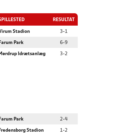
SPILLESTED
RESULTAT
Virum Stadion
3
-
1
Farum Park
6
-
9
Mørdrup Idrætsanlæg
3
-
2
Farum Park
2
-
4
Fredensborg Stadion
1
-
2