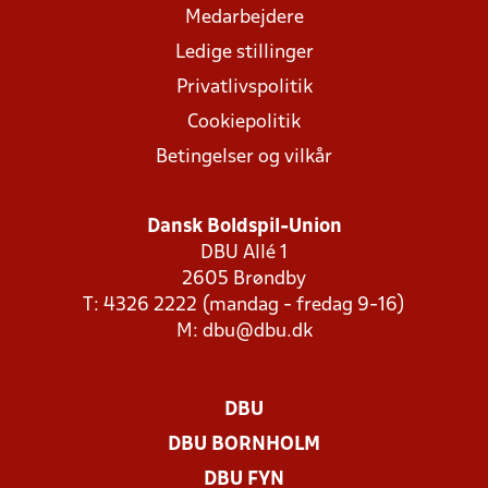
Medarbejdere
Ledige stillinger
Privatlivspolitik
Cookiepolitik
Betingelser og vilkår
Dansk Boldspil-Union
DBU Allé 1
2605 Brøndby
T: 4326 2222 (mandag - fredag 9-16)
M:
dbu@dbu.dk
DBU
DBU BORNHOLM
DBU FYN