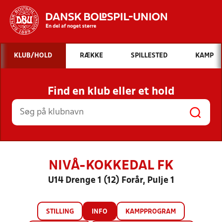
Hvad vil du søge efter?
KLUB/HOLD
RÆKKE
SPILLESTED
KAMP
INDHOLD OG NYHEDER
Find en klub eller et hold
STILLINGER, RESULTATER, KLUBBER OG
HOLD
NIVÅ-KOKKEDAL FK
U14 Drenge 1 (12) Forår, Pulje 1
STILLING
INFO
KAMPPROGRAM