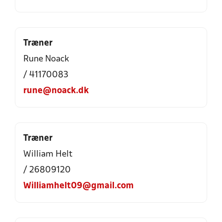
Træner
Rune Noack
/ 41170083
rune@noack.dk
Træner
William Helt
/ 26809120
Williamhelt09@gmail.com