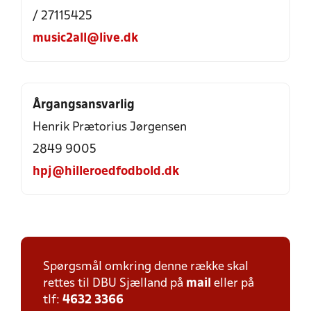
/ 27115425
music2all@live.dk
Årgangsansvarlig
Henrik Prætorius Jørgensen
2849 9005
hpj@hilleroedfodbold.dk
Spørgsmål omkring denne række skal
rettes til DBU Sjælland på
mail
eller på
tlf:
4632 3366