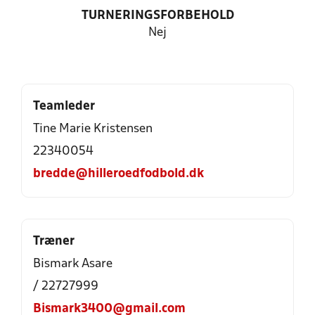
TURNERINGSFORBEHOLD
Nej
Teamleder
Tine Marie Kristensen
22340054
bredde@hilleroedfodbold.dk
Træner
Bismark Asare
/ 22727999
Bismark3400@gmail.com