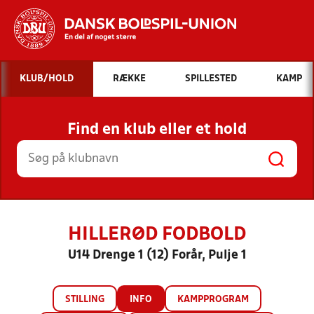
Hvad vil du søge efter?
KLUB/HOLD
RÆKKE
SPILLESTED
KAMP
INDHOLD OG NYHEDER
Find en klub eller et hold
STILLINGER, RESULTATER, KLUBBER OG
HOLD
HILLERØD FODBOLD
U14 Drenge 1 (12) Forår, Pulje 1
STILLING
INFO
KAMPPROGRAM