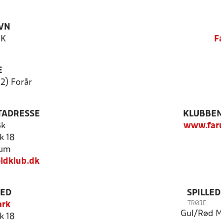
VN
BK
F
E
12) Forår
TADRESSE
KLUBBEN
Bk
www.far
k 18
rum
ldklub.dk
TED
SPILLE
TRØJE
ark
Gul/Rød
M
k 18