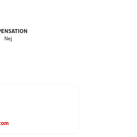
PENSATION
Nej
d
com