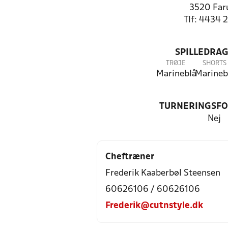
3520 Fa
Tlf: 4434 
SPILLEDRAG
TRØJE
SHORTS
Marineblå
Marineb
TURNERINGSF
Nej
Cheftræner
Frederik Kaaberbøl Steensen
60626106 / 60626106
Frederik@cutnstyle.dk