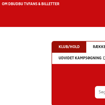
OM DBU
DBU TV
FANS & BILLETTER
KLUB/HOLD
RÆKK
UDVIDET KAMPSØGNING