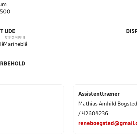
rum
2500
T UDE
DIS
STRØMPER
lå
Marineblå
ORBEHOLD
Assistenttræner
Mathias Amhild Bøgste
/ 42604236
reneboegsted@gmail.