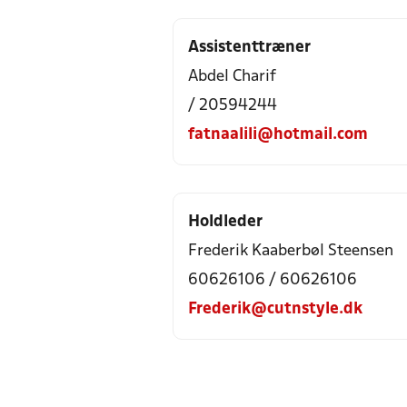
Assistenttræner
Abdel Charif
/ 20594244
fatnaalili@hotmail.com
Holdleder
Frederik Kaaberbøl Steensen
60626106 / 60626106
Frederik@cutnstyle.dk