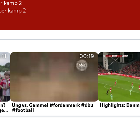
er kamp 2
aber kamp 2
:11
00:19
en?
Ung vs. Gammel #fordanmark #dbu
Highlights: Danma
ger
#football