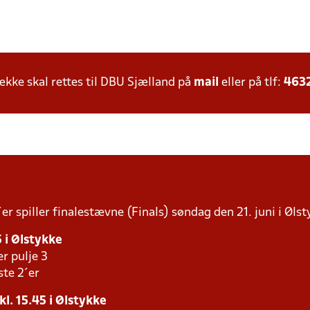
ke skal rettes til DBU Sjælland på
mail
eller på tlf:
463
r spiller finalestævne (Finals) søndag den 21. juni i Ølst
5 i Ølstykke
er pulje 3
ste 2´er
kl. 15.45 i Ølstykke