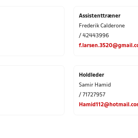
Assistenttræner
Frederik Calderone
/ 42443996
f.larsen.3520@gmail.
Holdleder
Samir Hamid
/ 71727957
Hamid112@hotmail.c