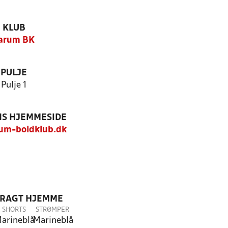
KLUB
arum BK
PULJE
Pulje 1
S HJEMMESIDE
um-boldklub.dk
DRAGT HJEMME
SHORTS
STRØMPER
arineblå
Marineblå