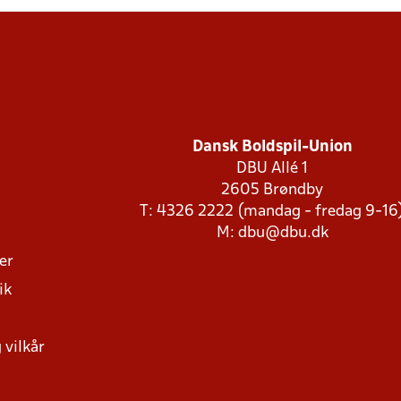
Dansk Boldspil-Union
DBU Allé 1
2605 Brøndby
T: 4326 2222 (mandag - fredag 9-16
M:
dbu@dbu.dk
ger
ik
 vilkår