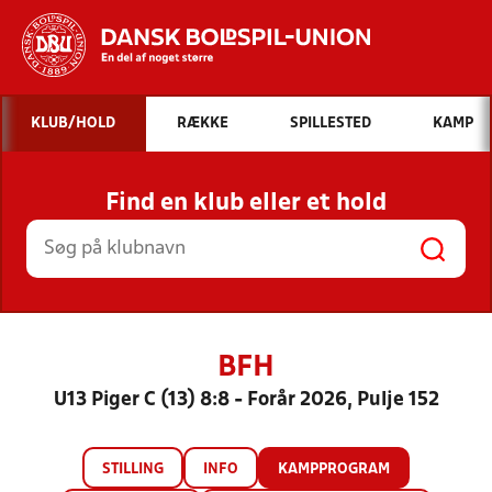
Hvad vil du søge efter?
KLUB/HOLD
RÆKKE
SPILLESTED
KAMP
INDHOLD OG NYHEDER
Find en klub eller et hold
STILLINGER, RESULTATER, KLUBBER OG
HOLD
BFH
U13 Piger C (13) 8:8 - Forår 2026, Pulje 152
STILLING
INFO
KAMPPROGRAM