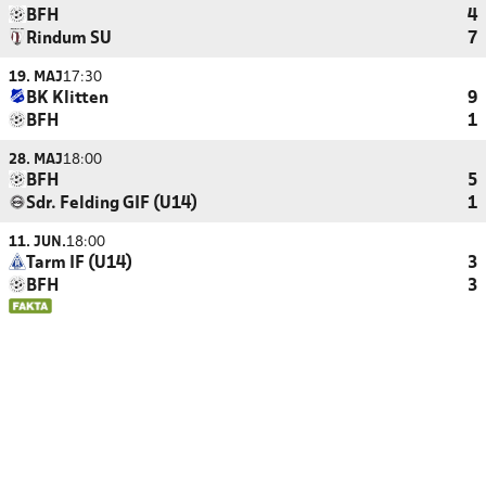
BFH
4
Rindum SU
7
19. MAJ
17:30
BK Klitten
9
BFH
1
28. MAJ
18:00
BFH
5
Sdr. Felding GIF (U14)
1
11. JUN.
18:00
Tarm IF (U14)
3
BFH
3