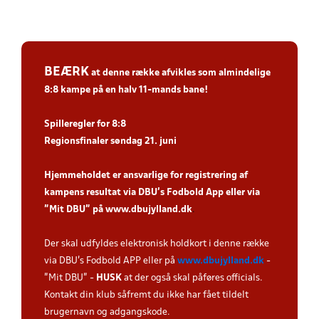
BEÆRK
at denne række afvikles som
almindelige
8:8 kampe
på en halv 11-mands bane!
Spiller
egler for 8:8
Regionsfinaler søndag 21. juni
Hjemmeholdet er ansvarlige for registrering af
kampens resultat via DBU’s Fodbold App eller via
”Mit DBU” på
www.dbujylland.dk
.
Der skal udfyldes elektronisk holdkort i denne række
via DBU's Fodbold APP eller på
www.dbujylland.dk
-
"Mit DBU" -
HUSK
at der også skal påføres officials.
Kontakt din klub såfremt du ikke har fået tildelt
brugernavn og adgangskode.