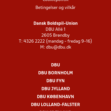
Betingelser og vilkår
Dansk Boldspil-Union
DBU Allé 1
2605 Brøndby
T: 4326 2222 (mandag - fredag 9-16)
M:
dbu@dbu.dk
DBU
DBU BORNHOLM
DBU FYN
DBU JYLLAND
DBU KØBENHAVN
DBU LOLLAND-FALSTER