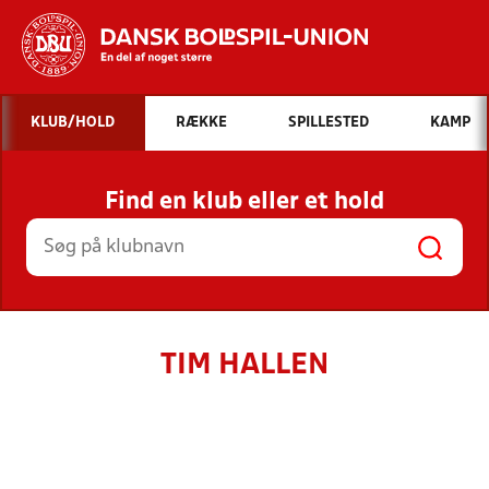
Hvad vil du søge efter?
KLUB/HOLD
RÆKKE
SPILLESTED
KAMP
INDHOLD OG NYHEDER
Find en klub eller et hold
STILLINGER, RESULTATER, KLUBBER OG
HOLD
TIM HALLEN