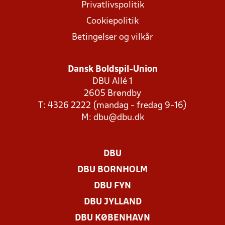
Privatlivspolitik
Cookiepolitik
Betingelser og vilkår
Dansk Boldspil-Union
DBU Allé 1
2605 Brøndby
T: 4326 2222 (mandag - fredag 9-16)
M:
dbu@dbu.dk
DBU
DBU BORNHOLM
DBU FYN
DBU JYLLAND
DBU KØBENHAVN