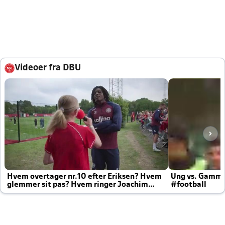
Videoer fra DBU
Hvem overtager nr.10 efter Eriksen? Hvem
Ung vs. Gamm
glemmer sit pas? Hvem ringer Joachim
#football
altid til efter kampe?