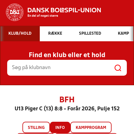
Hvad vil du søge efter?
KLUB/HOLD
RÆKKE
SPILLESTED
KAMP
INDHOLD OG NYHEDER
Find en klub eller et hold
STILLINGER, RESULTATER, KLUBBER OG
HOLD
BFH
U13 Piger C (13) 8:8 - Forår 2026, Pulje 152
STILLING
INFO
KAMPPROGRAM