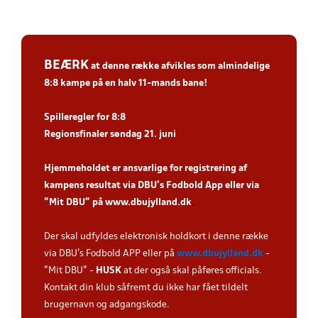
BEÆRK
at denne række afvikles som
almindelige
8:8 kampe
på en halv 11-mands bane!
Spiller
egler for 8:8
Regionsfinaler søndag 21. juni
Hjemmeholdet er ansvarlige for registrering af
kampens resultat via DBU’s Fodbold App eller via
”Mit DBU” på
www.dbujylland.dk
.
Der skal udfyldes elektronisk holdkort i denne række
via DBU's Fodbold APP eller på
www.dbujylland.dk
-
"Mit DBU" -
HUSK
at der også skal påføres officials.
Kontakt din klub såfremt du ikke har fået tildelt
brugernavn og adgangskode.