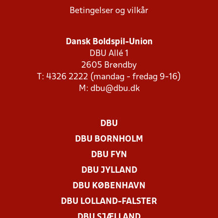
Betingelser og vilkår
Dansk Boldspil-Union
DBU Allé 1
2605 Brøndby
T: 4326 2222 (mandag - fredag 9-16)
M:
dbu@dbu.dk
DBU
DBU BORNHOLM
DBU FYN
DBU JYLLAND
DBU KØBENHAVN
DBU LOLLAND-FALSTER
DBU SJÆLLAND