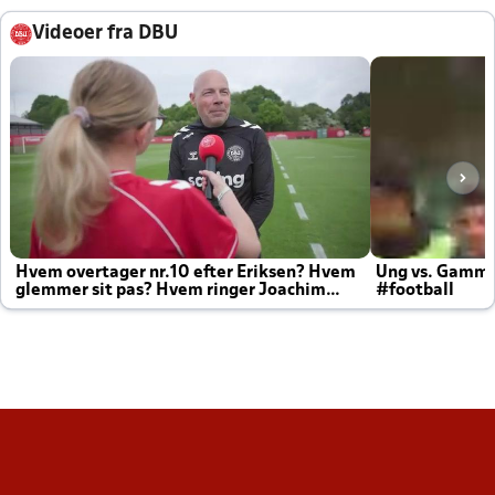
Videoer fra DBU
Hvem overtager nr.10 efter Eriksen? Hvem
Ung vs. Gamm
glemmer sit pas? Hvem ringer Joachim
#football
altid til efter kampe?