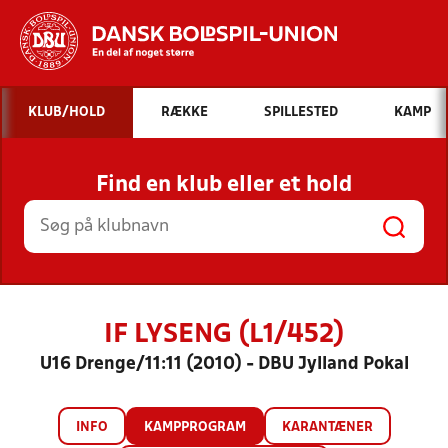
Hvad vil du søge efter?
KLUB/HOLD
RÆKKE
SPILLESTED
KAMP
INDHOLD OG NYHEDER
Find en klub eller et hold
STILLINGER, RESULTATER, KLUBBER OG
HOLD
IF LYSENG (L1/452)
U16 Drenge/11:11 (2010) - DBU Jylland Pokal
INFO
KAMPPROGRAM
KARANTÆNER