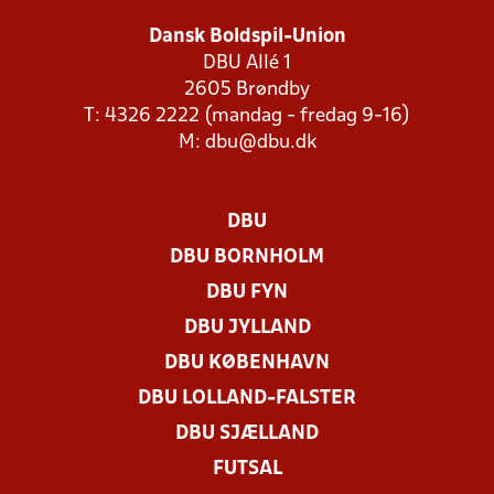
Dansk Boldspil-Union
DBU Allé 1
2605 Brøndby
T: 4326 2222 (mandag - fredag 9-16)
M:
dbu@dbu.dk
DBU
DBU BORNHOLM
DBU FYN
DBU JYLLAND
DBU KØBENHAVN
DBU LOLLAND-FALSTER
DBU SJÆLLAND
FUTSAL