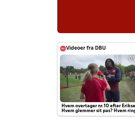
Videoer fra DBU
05
Hvem overtager nr.10 efter Eriks
Hvem glemmer sit pas? Hvem rin
Joachim altid til efter kampe?