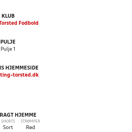
KLUB
Torsted Fodbold
PULJE
Pulje 1
S HJEMMESIDE
ing-torsted.dk
DRAGT HJEMME
SHORTS
STRØMPER
Sort
Rød