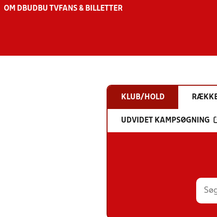
OM DBU
DBU TV
FANS & BILLETTER
KLUB/HOLD
RÆKK
UDVIDET KAMPSØGNING