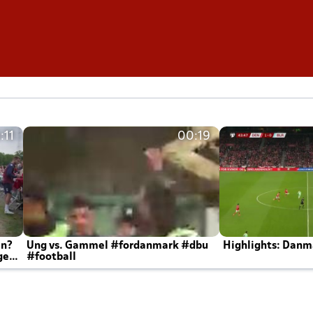
:11
00:19
en?
Ung vs. Gammel #fordanmark #dbu
Highlights: Danma
ger
#football