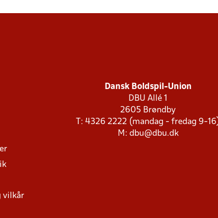
Dansk Boldspil-Union
DBU Allé 1
2605 Brøndby
T: 4326 2222 (mandag - fredag 9-16
M:
dbu@dbu.dk
ger
ik
 vilkår