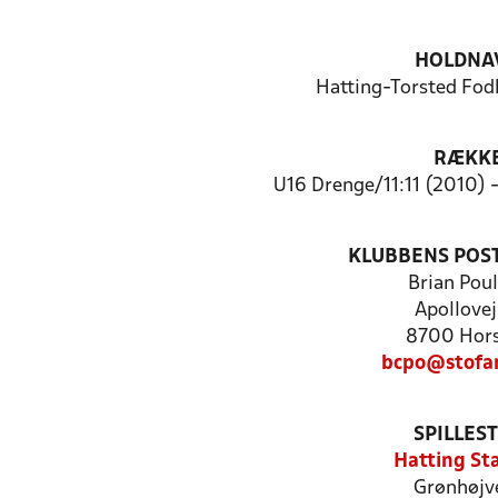
HOLDNA
Hatting-Torsted Fod
RÆKK
U16 Drenge/11:11 (2010) 
KLUBBENS POS
Brian Pou
Apollovej
8700 Hor
bcpo@stofa
SPILLES
Hatting St
Grønhøjve