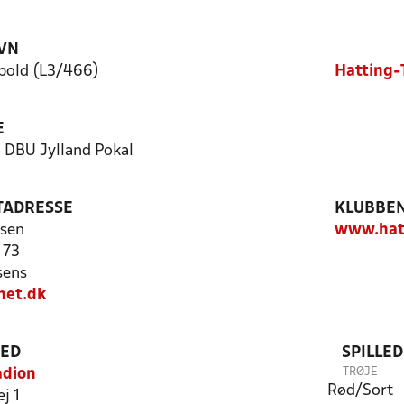
VN
bold (L3/466)
Hatting-
E
- DBU Jylland Pokal
TADRESSE
KLUBBEN
lsen
www.hatt
 73
sens
net.dk
TED
SPILLE
TRØJE
adion
Rød/Sort
j 1