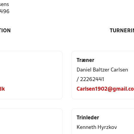
sens
3496
TION
TURNERI
Træner
Daniel Baltzer Carlsen
/ 22262441
dk
Carlsen1902@gmail.c
Trinleder
Kenneth Hyrzkov