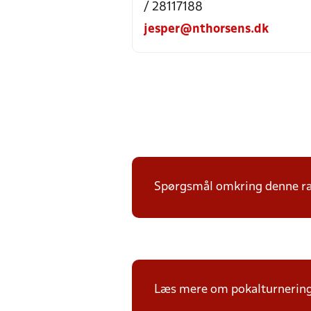
/ 28117188
jesper@nthorsens.dk
Spørgsmål omkring denne ræk
Læs mere om pokalturnerin