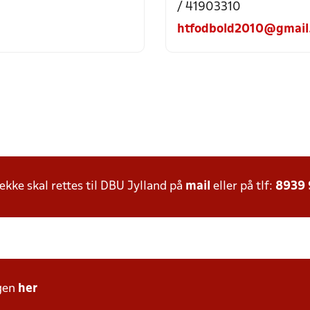
/ 41903310
htfodbold2010@gmail
ke skal rettes til DBU Jylland på
mail
eller på tlf:
8939
gen
her