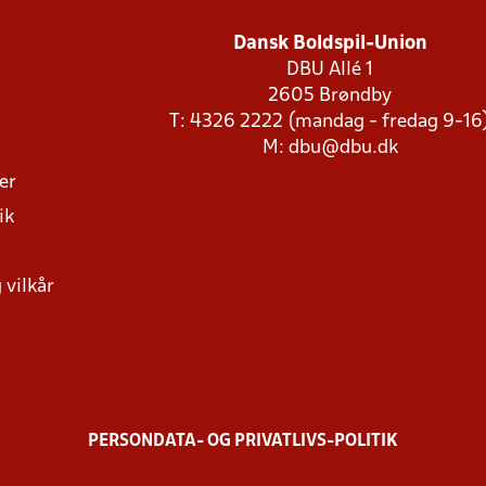
Dansk Boldspil-Union
DBU Allé 1
2605 Brøndby
T: 4326 2222 (mandag - fredag 9-16
M:
dbu@dbu.dk
ger
ik
 vilkår
PERSONDATA- OG PRIVATLIVS-POLITIK