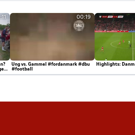
:11
00:19
en?
Ung vs. Gammel #fordanmark #dbu
Highlights: Danma
ger
#football