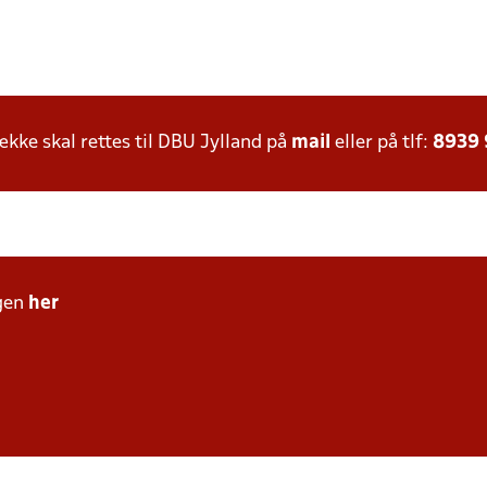
ke skal rettes til DBU Jylland på
mail
eller på tlf:
8939
gen
her