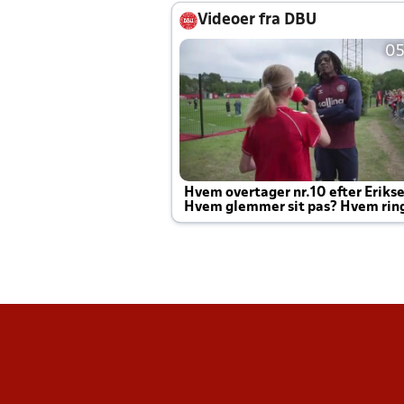
Videoer fra DBU
05
Hvem overtager nr.10 efter Eriks
Hvem glemmer sit pas? Hvem rin
Joachim altid til efter kampe?