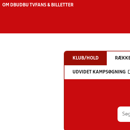
OM DBU
DBU TV
FANS & BILLETTER
KLUB/HOLD
RÆKK
UDVIDET KAMPSØGNING