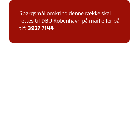
Spørgsmål omkring denne række skal
rettes til DBU København på
mail
eller på
tlf:
3927 7144