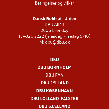
Betingelser og vilkår
Dansk Boldspil-Union
DBU Allé 1
2605 Brøndby
T: 4326 2222 (mandag - fredag 9-16)
M:
dbu@dbu.dk
DBU
DBU BORNHOLM
DBU FYN
DBU JYLLAND
DBU KØBENHAVN
DBU LOLLAND-FALSTER
DBU SJÆLLAND