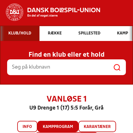
Hvad vil du søge efter?
KLUB/HOLD
RÆKKE
SPILLESTED
KAMP
INDHOLD OG NYHEDER
Find en klub eller et hold
STILLINGER, RESULTATER, KLUBBER OG
HOLD
VANLØSE 1
U9 Drenge 1 (17) 5:5 Forår, Grå
INFO
KAMPPROGRAM
KARANTÆNER