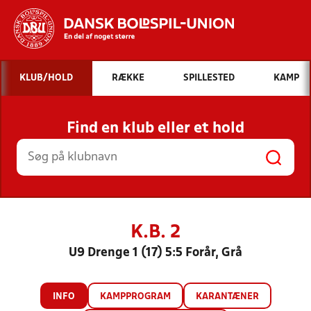
Hvad vil du søge efter?
KLUB/HOLD
RÆKKE
SPILLESTED
KAMP
INDHOLD OG NYHEDER
Find en klub eller et hold
STILLINGER, RESULTATER, KLUBBER OG
HOLD
K.B. 2
U9 Drenge 1 (17) 5:5 Forår, Grå
INFO
KAMPPROGRAM
KARANTÆNER