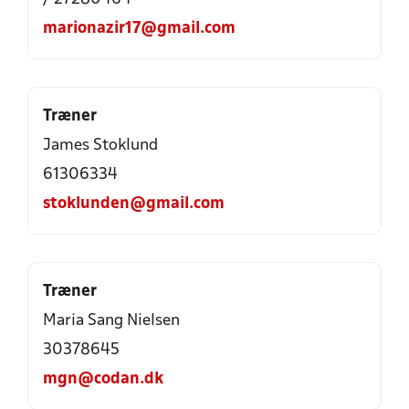
marionazir17@gmail.com
Træner
James Stoklund
61306334
stoklunden@gmail.com
Træner
Maria Sang Nielsen
30378645
mgn@codan.dk