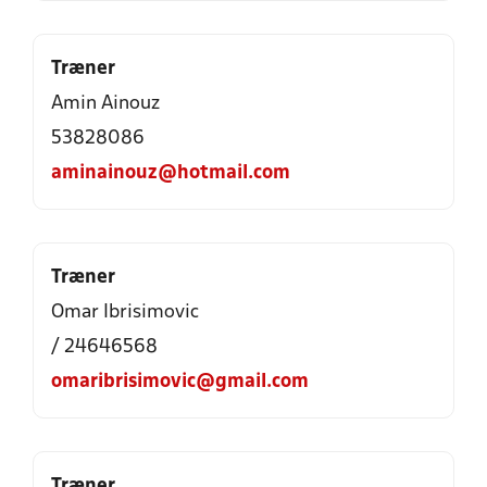
Træner
Amin Ainouz
53828086
aminainouz@hotmail.com
Træner
Omar Ibrisimovic
/ 24646568
omaribrisimovic@gmail.com
Træner