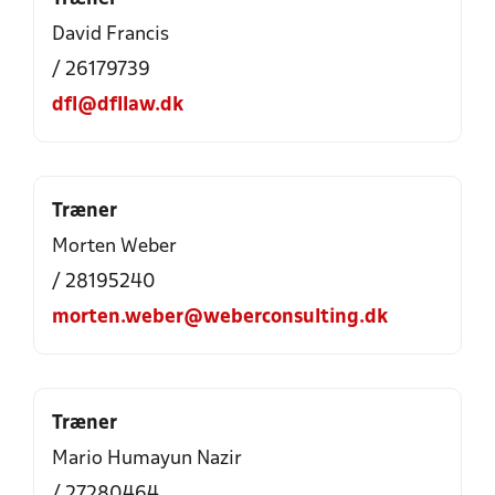
David Francis
/ 26179739
dfl@dfllaw.dk
Træner
Morten Weber
/ 28195240
morten.weber@weberconsulting.dk
Træner
Mario Humayun Nazir
/ 27280464