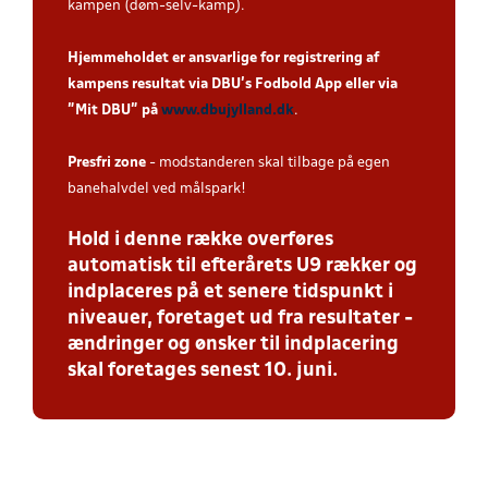
kampen (døm-selv-kamp).
Hjemmeholdet er ansvarlige for registrering af
kampens resultat via DBU’s Fodbold App eller via
”Mit DBU” på
www.dbujylland.dk
.
Presfri zone
- modstanderen skal tilbage på egen
banehalvdel ved målspark!
Hold i denne række overføres
automatisk til efterårets U9 rækker og
indplaceres på et senere tidspunkt i
niveauer, foretaget ud fra resultater -
ændringer og ønsker til indplacering
skal foretages senest 10. juni.