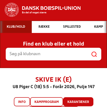
Hvad vil du søge efter?
KLUB/HOLD
RÆKKE
SPILLESTED
KAMP
INDHOLD OG NYHEDER
Find en klub eller et hold
STILLINGER, RESULTATER, KLUBBER OG
HOLD
SKIVE IK (E)
U8 Piger C (18) 5:5 - Forår 2026, Pulje 147
INFO
KAMPPROGRAM
KARANTÆNER