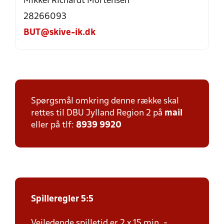
Mikkel Richardt Mortensen
28266093
BUT@skive-ik.dk
Spørgsmål omkring denne række skal
rettes til DBU Jylland Region 2 på
mail
eller på tlf:
8939 9920
Spilleregler 5:5
Vejledende spilletid er 2 x 15 min. -