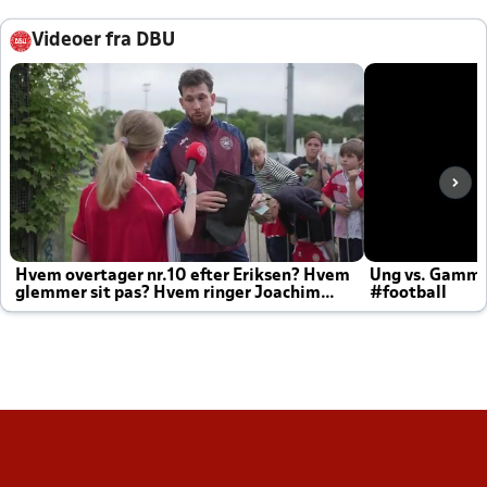
Videoer fra DBU
Hvem overtager nr.10 efter Eriksen? Hvem
Ung vs. Gamm
glemmer sit pas? Hvem ringer Joachim
#football
altid til efter kampe?