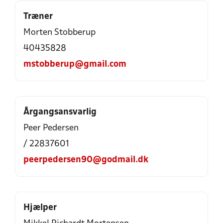
Træner
Morten Stobberup
40435828
mstobberup@gmail.com
Årgangsansvarlig
Peer Pedersen
/ 22837601
peerpedersen90@godmail.dk
Hjælper