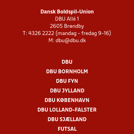
Dansk Boldspil-Union
DBU Allé 1
2605 Brøndby
T: 4326 2222 (mandag - fredag 9-16)
M:
dbu@dbu.dk
DBU
DBU BORNHOLM
DBU FYN
DBU JYLLAND
DBU KØBENHAVN
DBU LOLLAND-FALSTER
DBU SJÆLLAND
FUTSAL