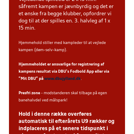
såfremt kampen er jævnbyrdig og det er
et ønske fra begge klubber, opfordrer vi
dog til at der spilles en. 3. halvleg af 1 x
15 min.
Hjemmehold stiller med kampleder til at vejlede
kampen (døm-selv-kamp).
Hjemmeholdet er ansvarlige for registrering af
kampens resultat via DBU’s Fodbold App eller via
”Mit DBU” på
www.dbujylland.dk
.
Presfri zone
- modstanderen skal tilbage på egen
banehalvdel ved målspark!
Hold i denne række overføres
automatisk til efterårets U9 rækker og
indplaceres på et senere tidspunkt i