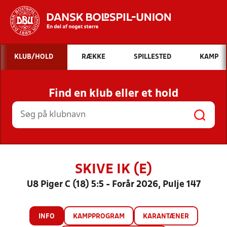
Hvad vil du søge efter?
KLUB/HOLD
RÆKKE
SPILLESTED
KAMP
INDHOLD OG NYHEDER
Find en klub eller et hold
STILLINGER, RESULTATER, KLUBBER OG
HOLD
SKIVE IK (E)
U8 Piger C (18) 5:5 - Forår 2026, Pulje 147
INFO
KAMPPROGRAM
KARANTÆNER