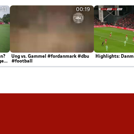
:11
00:19
en?
Ung vs. Gammel #fordanmark #dbu
Highlights: Danma
ger
#football