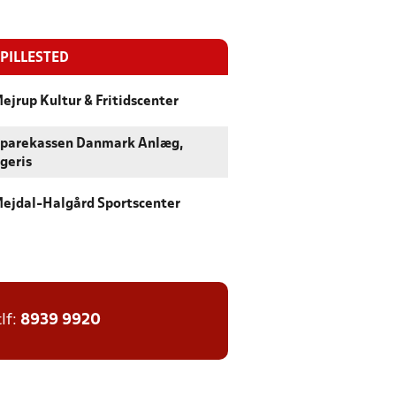
PILLESTED
ejrup Kultur & Fritidscenter
parekassen Danmark Anlæg,
geris
ejdal-Halgård Sportscenter
tlf:
8939 9920