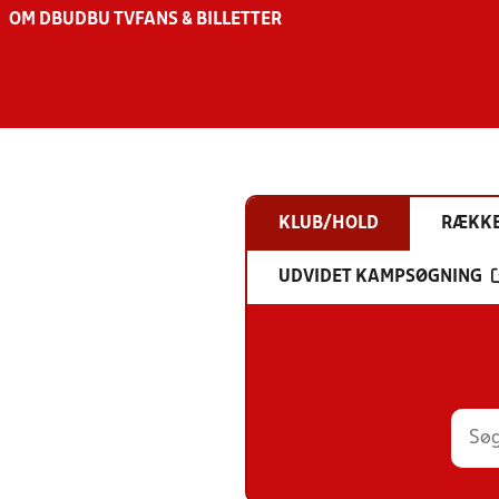
OM DBU
DBU TV
FANS & BILLETTER
KLUB/HOLD
RÆKK
UDVIDET KAMPSØGNING