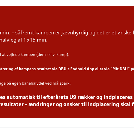
15 min. - såfremt kampen er jævnbyrdig og det er et ønske 
 halvleg af 1 x 15 min.
l at vejlede kampen (døm-selv-kamp).
strering af kampens resultat via DBU’s Fodbold App eller via ”Mit DBU” 
age på egen banehalvdel ved målspark!
es automatisk til efterårets U9 rækker og indplaceres 
resultater - ændringer og ønsker til indplacering skal f