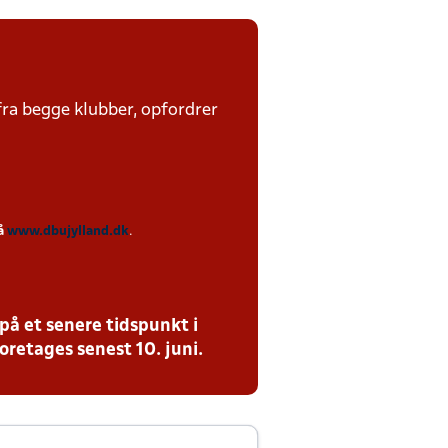
fra begge klubber, opfordrer
på
www.dbujylland.dk
.
på et senere tidspunkt i
oretages senest 10. juni.