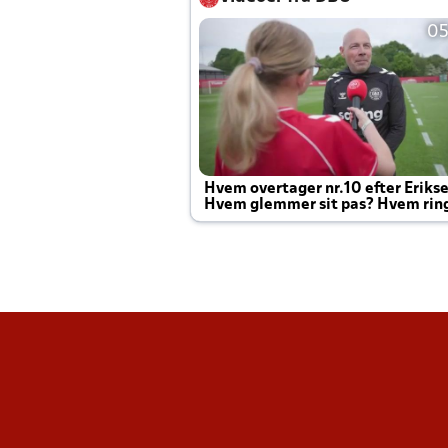
05
Hvem overtager nr.10 efter Eriks
Hvem glemmer sit pas? Hvem rin
Joachim altid til efter kampe?