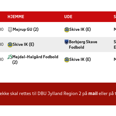
HJEMME
UDE
S
30
Mejrup GU (2)
Skive IK (E)
M
Borbjerg Skave
S
30
Skive IK (E)
Fodbold
E
Mejdal-Halgård Fodbold
30
Skive IK (E)
M
(2)
ke skal rettes til DBU Jylland Region 2 på
mail
eller på 